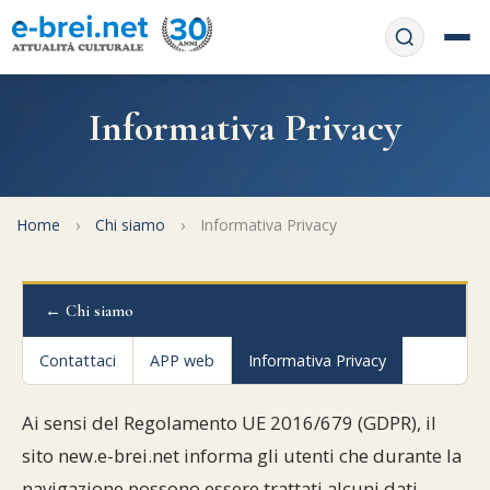
Home
Informativa Privacy
Contattaci
Chi siamo
APP web
Le feste
Home
›
Chi siamo
›
Informativa Privacy
Informativa Privacy
Libri di preghiera
e-book
← Chi siamo
Regole di Halachà
Orari di Shabbat
Servizi on-
line
Contattaci
APP web
Informativa Privacy
Pubblicazioni
Calendario ebraico
Feste e ricorrenze
Spunti
Ai sensi del Regolamento UE 2016/679 (GDPR), il
La tradizione orale
Convertitore di date
sito new.e-brei.net informa gli utenti che durante la
Cucina tipica
Approfondimenti
Filosofia e Pensiero
Vendita del chametz
navigazione possono essere trattati alcuni dati