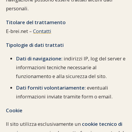
Commenti alla Torah
personali.
Cultura e società
Comunità ebraiche
Documenti storici
Partecipa
F.A.Q.
Perle dal Talmud
Titolare del trattamento
Aspetti di vita ebraica
Mangiare casher
Momenti di Torah
Mappa del sito
E-brei.net –
Contatti
Umorismo e simpatia
Storia millenaria
Turismo in Italia
Tipologie di dati trattati
10 comandamenti
Personaggi celebri
Parliamone
Dati di navigazione:
indirizzi IP, log del server e
Sbirciamo Eretz Israel
it.cultura.ebraica
informazioni tecniche necessarie al
funzionamento e alla sicurezza del sito.
Tanach
Netiquette
Dati forniti volontariamente:
eventuali
La Legge Orale
Collegamenti utili
informazioni inviate tramite form o email.
Il Talmud in italiano
Scambio di link
Cookie
Opere di Maimonide
Dal nostro archivio
Il sito utilizza esclusivamente un
cookie tecnico di