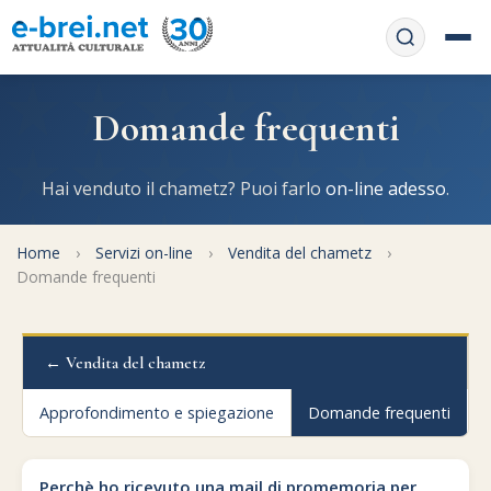
Home
Domande frequenti
Contattaci
Chi siamo
Hai venduto il chametz? Puoi farlo
on-line adesso
.
APP web
Le feste
Home
›
Servizi on-line
›
Vendita del chametz
›
Informativa Privacy
Libri di preghiera
Domande frequenti
e-book
Regole di Halachà
Orari di Shabbat
Servizi on-
line
← Vendita del chametz
Pubblicazioni
Calendario ebraico
Approfondimento e spiegazione
Domande frequenti
Feste e ricorrenze
Spunti
La tradizione orale
Convertitore di date
Cucina tipica
Approfondimenti
Filosofia e Pensiero
Perchè ho ricevuto una mail di promemoria per
Vendita del chametz