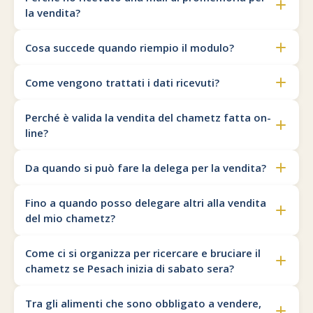
la vendita?
Commenti alla Torah
Cultura e società
Comunità ebraiche
Documenti storici
Partecipa
F.A.Q.
Cosa succede quando riempio il modulo?
Perle dal Talmud
Aspetti di vita ebraica
Mangiare casher
Momenti di Torah
Mappa del sito
Come vengono trattati i dati ricevuti?
Umorismo e simpatia
Storia millenaria
Turismo in Italia
10 comandamenti
Perché è valida la vendita del chametz fatta on-
Personaggi celebri
Parliamone
line?
Sbirciamo Eretz Israel
it.cultura.ebraica
Da quando si può fare la delega per la vendita?
Tanach
Netiquette
Fino a quando posso delegare altri alla vendita
del mio chametz?
La Legge Orale
Collegamenti utili
Come ci si organizza per ricercare e bruciare il
Il Talmud in italiano
Scambio di link
chametz se Pesach inizia di sabato sera?
Opere di Maimonide
Dal nostro archivio
Tra gli alimenti che sono obbligato a vendere,