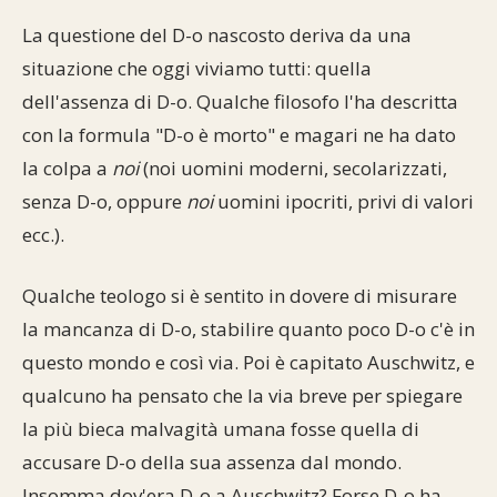
Commenti alla Torah
La questione del D-o nascosto deriva da una
Cultura e società
Comunità ebraiche
Documenti storici
Partecipa
F.A.Q.
situazione che oggi viviamo tutti: quella
Perle dal Talmud
Aspetti di vita ebraica
Mangiare casher
Momenti di Torah
dell'assenza di D-o. Qualche filosofo l'ha descritta
Mappa del sito
Umorismo e simpatia
con la formula "D-o è morto" e magari ne ha dato
Storia millenaria
Turismo in Italia
la colpa a
noi
(noi uomini moderni, secolarizzati,
10 comandamenti
Personaggi celebri
Parliamone
senza D-o, oppure
noi
uomini ipocriti, privi di valori
ecc.).
Sbirciamo Eretz Israel
it.cultura.ebraica
Qualche teologo si è sentito in dovere di misurare
Tanach
Netiquette
la mancanza di D-o, stabilire quanto poco D-o c'è in
La Legge Orale
Collegamenti utili
questo mondo e così via. Poi è capitato Auschwitz, e
qualcuno ha pensato che la via breve per spiegare
Il Talmud in italiano
Scambio di link
la più bieca malvagità umana fosse quella di
Opere di Maimonide
Dal nostro archivio
accusare D-o della sua assenza dal mondo.
Insomma dov'era D-o a Auschwitz? Forse D-o ha