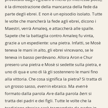
è la dimostrazione della mancanza della fede da
parte degli ebrei. E non è un episodio isolato. Tutte
le volte che mancherà la fede agli ebrei, dicono i
Maestri, verrà Amaleq, e attaccherà alle spalle.
Sapete che la battaglia contro Amaleq fu vinta,
grazie a un espediente: una pietra. Infatti, se Mosè
teneva le mani in alto, gli ebrei vincevano, se le
teneva in basso perdevano. Allora Aron e Chur
presero una pietra e Mosè si sedette sulla pietra, e
uno di qua e uno di là gli sostennero le mani fino
alla vittoria. Che cosa significa la pietra? Si tratta di
un grosso sasso,
even
in ebraico. Ma
even
è
formato dalla parola
Av
e dalla parola
ben
: si
tratta dei padri e dei figli. Tutte le volte che la
tradizione ebraica sarà tramandata da padre in