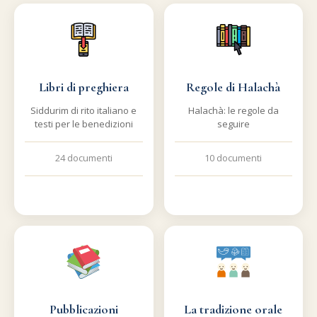
Commenti alla Torah
Cultura e società
Comunità ebraiche
Documenti storici
Partecipa
F.A.Q.
Perle dal Talmud
Aspetti di vita ebraica
Mangiare casher
Momenti di Torah
Mappa del sito
Umorismo e simpatia
Libri di preghiera
Regole di Halachà
Storia millenaria
Turismo in Italia
Siddurim di rito italiano e
Halachà: le regole da
10 comandamenti
testi per le benedizioni
seguire
Personaggi celebri
Parliamone
Sbirciamo Eretz Israel
24 documenti
it.cultura.ebraica
10 documenti
Tanach
Netiquette
La Legge Orale
Collegamenti utili
Il Talmud in italiano
Scambio di link
Opere di Maimonide
Dal nostro archivio
Pubblicazioni
La tradizione orale