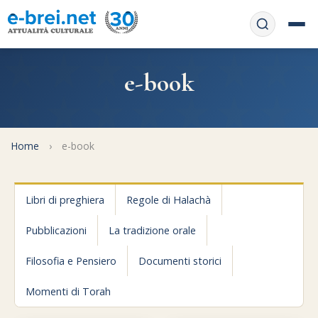
Home
e-book
Contattaci
Chi siamo
APP web
Le feste
Home
›
e-book
Informativa Privacy
Libri di preghiera
e-book
Libri di preghiera
Regole di Halachà
Regole di Halachà
Orari di Shabbat
Servizi on-
Pubblicazioni
La tradizione orale
line
Pubblicazioni
Calendario ebraico
Filosofia e Pensiero
Documenti storici
Feste e ricorrenze
Spunti
La tradizione orale
Convertitore di date
Momenti di Torah
Cucina tipica
Approfondimenti
Filosofia e Pensiero
Vendita del chametz