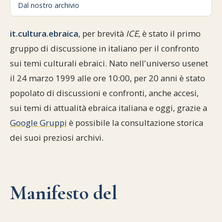
Dal nostro archivio
Commenti alla Torah
Cultura e società
Comunità ebraiche
Documenti storici
Partecipa
F.A.Q.
it.cultura.ebraica
, per brevità
ICE
, è stato il primo
Perle dal Talmud
Aspetti di vita ebraica
Mangiare casher
Momenti di Torah
Mappa del sito
gruppo di discussione in italiano per il confronto
Umorismo e simpatia
sui temi culturali ebraici. Nato nell'universo usenet
Storia millenaria
Turismo in Italia
il 24 marzo 1999 alle ore 10:00, per 20 anni è stato
10 comandamenti
Personaggi celebri
Parliamone
popolato di discussioni e confronti, anche accesi,
sui temi di attualità ebraica italiana e oggi, grazie a
Sbirciamo Eretz Israel
it.cultura.ebraica
Google Gruppi
è possibile la consultazione storica
Tanach
Netiquette
dei suoi preziosi archivi.
La Legge Orale
Collegamenti utili
Il Talmud in italiano
Scambio di link
Manifesto del
Opere di Maimonide
Dal nostro archivio