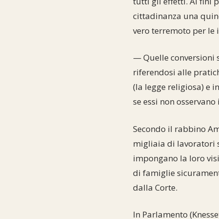
tutti gli effetti. Ai f
cittadinanza una quind
vero terremoto per le i
— Quelle conversioni 
riferendosi alle prati
(la legge religiosa) e
se essi non osservano 
Secondo il rabbino Am
migliaia di lavoratori 
impongano la loro visi
di famiglie sicurament
dalla Corte.
In Parlamento (Knesset)