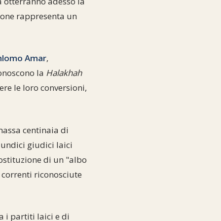
nza otterranno adesso la
sione rappresenta un
hlomo Amar
,
 conoscono la
Halakhah
re le loro conversioni,
massa centinaia di
 undici giudici laici
stituzione di un "albo
 correnti riconosciute
 partiti laici e di