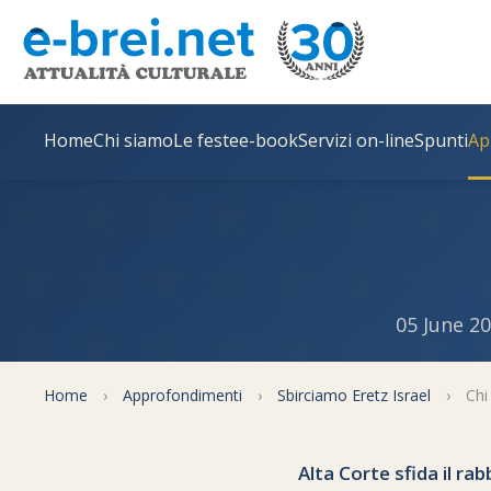
Home
Chi siamo
Le feste
e-book
Servizi on-line
Spunti
Ap
05 June 2
Home
›
Approfondimenti
›
Sbirciamo Eretz Israel
›
Chi
Alta Corte sfida il rab