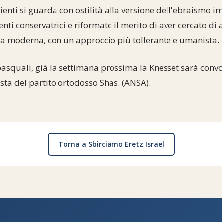
bienti si guarda con ostilità alla versione dell'ebraismo 
renti conservatrici e riformate il merito di aver cercato d
oca moderna, con un approccio più tollerante e umanista.
asquali, già la settimana prossima la Knesset sarà conv
esta del partito ortodosso Shas. (ANSA).
Torna a Sbirciamo Eretz Israel