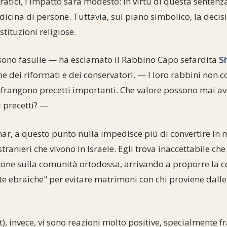
ini pratici, l'impatto sarà modesto: in virtù di questa sente
icina di persone. Tuttavia, sul piano simbolico, la deci
stituzioni religiose.
sono fasulle — ha esclamato il Rabbino Capo sefardita
S
che dei riformati e dei conservatori. — I loro rabbini non
 infrangono precetti importanti. Che valore possono mai ave
i precetti? —
ar, a questo punto nulla impedisce più di convertire in 
stranieri che vivono in Israele. Egli trova inaccettabile che
one sulla comunità ortodossa, arrivando a proporre la co
e ebraiche" per evitare matrimoni con chi proviene dalle
, invece, vi sono reazioni molto positive, specialmente fra i