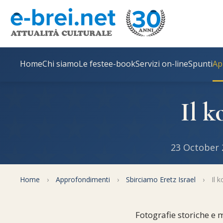
Home
Chi siamo
Le feste
e-book
Servizi on-line
Spunti
Ap
Il k
23 October 
Home
›
Approfondimenti
›
Sbirciamo Eretz Israel
›
Il k
Fotografie storiche e