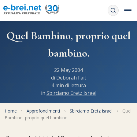
Home
Quel Bambino, proprio quel
Contattaci
Chi siamo
bambino.
APP web
Le feste
22 May 2004
Informativa Privacy
Libri di preghiera
e-book
di Deborah Fait
4 min di lettura
Regole di Halachà
in
Sbirciamo Eretz Israel
Orari di Shabbat
Servizi on-
line
Pubblicazioni
Calendario ebraico
Home
›
Approfondimenti
›
Sbirciamo Eretz Israel
›
Quel
Feste e ricorrenze
Spunti
Bambino, proprio quel bambino.
La tradizione orale
Convertitore di date
Cucina tipica
Approfondimenti
Filosofia e Pensiero
Vendita del chametz