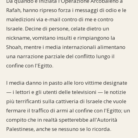
Da quando è iniziata l'Operazione Arcobaleno a
Commenti alla Torah
Rafah, hanno ripreso forza i messaggi di odio e le
Cultura e società
Comunità ebraiche
Documenti storici
Partecipa
F.A.Q.
maledizioni via e-mail contro di me e contro
Perle dal Talmud
Aspetti di vita ebraica
Mangiare casher
Momenti di Torah
Mappa del sito
Israele. Decine di persone, celate dietro un
Umorismo e simpatia
nickname, vomitano insulti e rimpiangono la
Storia millenaria
Turismo in Italia
Shoah, mentre i media internazionali alimentano
10 comandamenti
Personaggi celebri
Parliamone
una narrazione parziale del conflitto lungo il
confine con l'Egitto.
Sbirciamo Eretz Israel
it.cultura.ebraica
I media danno in pasto alle loro vittime designate
Tanach
Netiquette
— i lettori e gli utenti delle televisioni — le notizie
La Legge Orale
Collegamenti utili
più terrificanti sulla cattiveria di Israele che vuole
fermare il traffico di armi al confine con l'Egitto; un
Il Talmud in italiano
Scambio di link
compito che in realtà spetterebbe all'Autorità
Opere di Maimonide
Dal nostro archivio
Palestinese, anche se nessuno se lo ricorda.