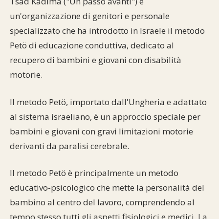
Tsad Kadima ("Un passo avanti") è
Commenti alla Torah
un'organizzazione di genitori e personale
Cultura e società
Comunità ebraiche
Documenti storici
Partecipa
F.A.Q.
specializzato che ha introdotto in Israele il metodo
Perle dal Talmud
Aspetti di vita ebraica
Mangiare casher
Momenti di Torah
Mappa del sito
Petö di educazione conduttiva, dedicato al
Umorismo e simpatia
recupero di bambini e giovani con disabilità
Storia millenaria
Turismo in Italia
motorie.
10 comandamenti
Personaggi celebri
Parliamone
Il metodo Petö, importato dall'Ungheria e adattato
Sbirciamo Eretz Israel
it.cultura.ebraica
al sistema israeliano, è un approccio speciale per
bambini e giovani con gravi limitazioni motorie
Tanach
Netiquette
derivanti da paralisi cerebrale.
La Legge Orale
Collegamenti utili
Il metodo Petö è principalmente un metodo
Il Talmud in italiano
Scambio di link
educativo-psicologico che mette la personalità del
bambino al centro del lavoro, comprendendo al
Opere di Maimonide
Dal nostro archivio
tempo stesso tutti gli aspetti fisiologici e medici. La