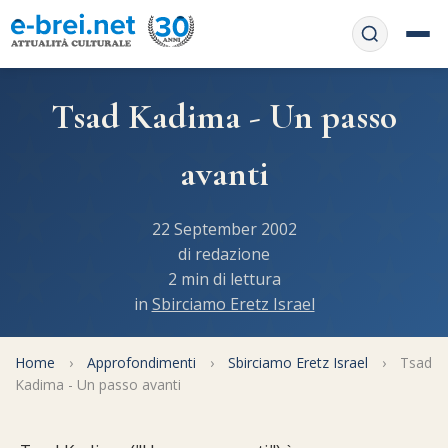
Home
Tsad Kadima - Un passo
Contattaci
Chi siamo
avanti
APP web
Le feste
22 September 2002
Informativa Privacy
Libri di preghiera
e-book
di redazione
2 min di lettura
Regole di Halachà
in
Sbirciamo Eretz Israel
Orari di Shabbat
Servizi on-
line
Pubblicazioni
Calendario ebraico
Home
›
Approfondimenti
›
Sbirciamo Eretz Israel
›
Tsad
Feste e ricorrenze
Spunti
Kadima - Un passo avanti
La tradizione orale
Convertitore di date
Cucina tipica
Approfondimenti
Filosofia e Pensiero
Vendita del chametz