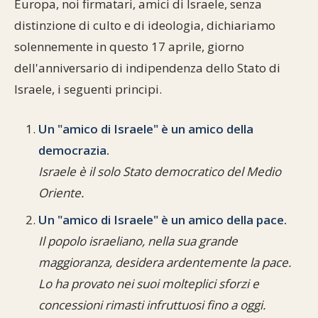
Europa, noi firmatari, amici di Israele, senza
Commenti alla Torah
distinzione di culto e di ideologia, dichiariamo
Cultura e società
Comunità ebraiche
Documenti storici
Partecipa
F.A.Q.
solennemente in questo 17 aprile, giorno
Perle dal Talmud
Aspetti di vita ebraica
Mangiare casher
Momenti di Torah
Mappa del sito
dell'anniversario di indipendenza dello Stato di
Umorismo e simpatia
Israele, i seguenti principi.
Storia millenaria
Turismo in Italia
10 comandamenti
Personaggi celebri
Parliamone
Un "amico di Israele" è un amico della
democrazia.
Sbirciamo Eretz Israel
it.cultura.ebraica
Israele è il solo Stato democratico del Medio
Oriente.
Tanach
Netiquette
Un "amico di Israele" è un amico della pace.
La Legge Orale
Collegamenti utili
Il popolo israeliano, nella sua grande
Il Talmud in italiano
Scambio di link
maggioranza, desidera ardentemente la pace.
Lo ha provato nei suoi molteplici sforzi e
Opere di Maimonide
Dal nostro archivio
concessioni rimasti infruttuosi fino a oggi.