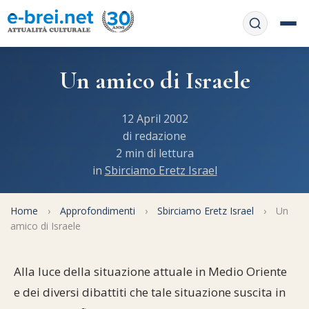
Home
Un amico di Israele
Contattaci
Chi siamo
12 April 2002
APP web
di redazione
Le feste
2 min di lettura
Informativa Privacy
in
Sbirciamo Eretz Israel
Libri di preghiera
e-book
Regole di Halachà
Orari di Shabbat
Home
Servizi on-
›
Approfondimenti
›
Sbirciamo Eretz Israel
›
Un
amico di Israele
line
Pubblicazioni
Calendario ebraico
Feste e ricorrenze
Spunti
La tradizione orale
Alla luce della situazione attuale in Medio Oriente
Convertitore di date
e dei diversi dibattiti che tale situazione suscita in
Cucina tipica
Approfondimenti
Filosofia e Pensiero
Vendita del chametz