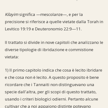
Commenti alla Torah
Cultura e società
Comunità ebraiche
Documenti storici
Partecipa
F.A.Q.
Kilayim
significa —mescolanze—, e per la
Perle dal Talmud
Aspetti di vita ebraica
Mangiare casher
Momenti di Torah
precisione si riferisce a quelle vietate dalla Torah in
Mappa del sito
Levitico 19:19 e Deuteronomio 22:9—11.
Umorismo e simpatia
Storia millenaria
Turismo in Italia
10 comandamenti
Il trattato si divide in nove capitoli che analizzano le
Personaggi celebri
Parliamone
diverse tipologie di ibridazione e commistione
Sbirciamo Eretz Israel
it.cultura.ebraica
vietata:
Tanach
Netiquette
1) Il primo capitolo indica che cosa è lecito ibridare
La Legge Orale
Collegamenti utili
e che cosa non è lecito. A questo proposito è bene
ricordare che i Tannaiti non distinguevano una
Il Talmud in italiano
Scambio di link
specie dall'altra, per gli scopi di questo trattato,
usando i criteri biologici odierni. Pertanto alcune
Opere di Maimonide
Dal nostro archivio
cultivar che a noi appaiono distinte potevano