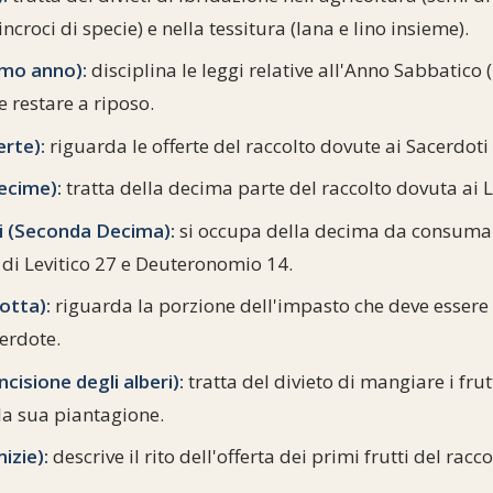
ncroci di specie) e nella tessitura (lana e lino insieme).
timo anno):
disciplina le leggi relative all'Anno Sabbatico (
e restare a riposo.
rte):
riguarda le offerte del raccolto dovute ai Sacerdoti 
ecime):
tratta della decima parte del raccolto dovuta ai Le
i (Seconda Decima):
si occupa della decima da consum
 di Levitico 27 e Deuteronomio 14.
otta):
riguarda la porzione dell'impasto che deve essere 
erdote.
ncisione degli alberi):
tratta del divieto di mangiare i frut
la sua piantagione.
izie):
descrive il rito dell'offerta dei primi frutti del rac