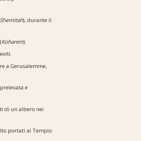
Shemitah
), durante il
(
Kohanim
).
viti.
are a Gerusalemme,
prelevata e
ti di un albero nei
colto portati al Tempio