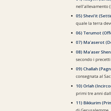
nell'allevamento (i
05) Shevi'it (Set
quale la terra dev
06) Terumot (Offe
07) Ma'aserot (D
08) Ma'aser Shen
secondo i precetti
09) Challah (Pagn
consegnata al Sac
10) Orlah (Incirco
primi tre anni dal
11) Bikkurim (Prim
di Gerusalemme.