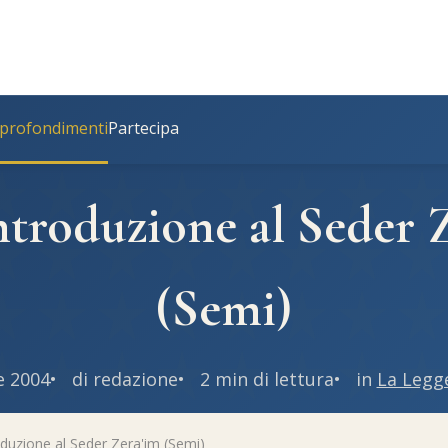
profondimenti
Partecipa
Introduzione al Seder 
(Semi)
e 2004
di redazione
2 min di lettura
in
La Legg
oduzione al Seder Zera'im (Semi)