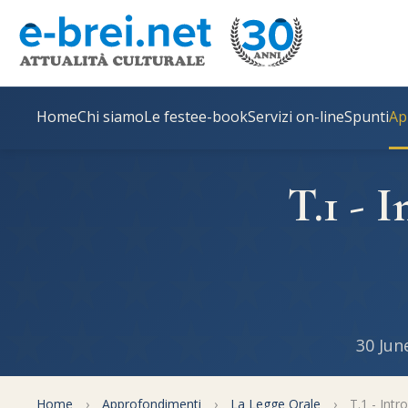
Home
Chi siamo
Le feste
e-book
Servizi on-line
Spunti
Ap
T.1 - 
30 Jun
Home
›
Approfondimenti
›
La Legge Orale
›
T.1 - Intr