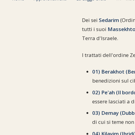
Dei sei
Sedarim
(Ordin
tutti i suoi
Massekhto
Terra d'Israele.
I trattati dell'ordine 
01) Berakhot (Ben
benedizioni sul ci
02) Pe'ah (Il bor
essere lasciati a 
03) Demay (Dubbi
di cui si teme no
04) Kilayim (Ibridi)