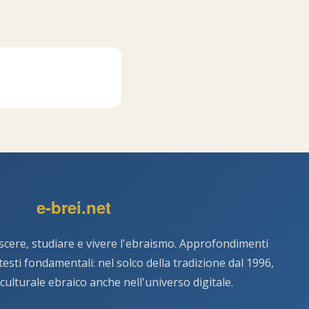
e-brei.net
scere, studiare e vivere l'ebraismo. Approfondimenti
e testi fondamentali: nel solco della tradizione dal 1996,
 culturale ebraico anche nell'universo digitale.