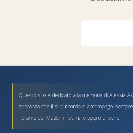
Questo sito è dedicato alla memoria di Alessia Astr
speranza che il suo ricordo ci accompagni sempre 
Torah e dei Maasim Tovim, le opere di bene.