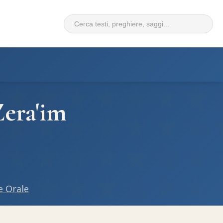
Zera'im
e Orale