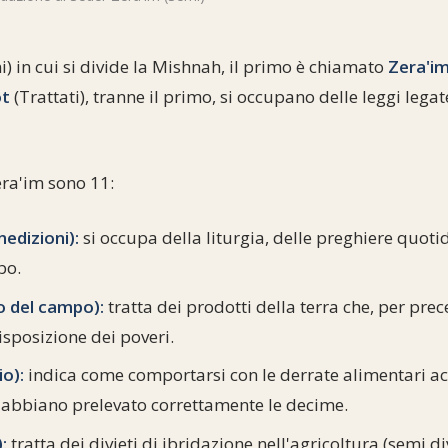
i) in cui si divide la Mishnah, il primo è chiamato
Zera'i
t
(Trattati), tranne il primo, si occupano delle leggi legat
Zera'im sono 11:
edizioni):
si occupa della liturgia, delle preghiere quoti
bo.
do del campo):
tratta dei prodotti della terra che, per prec
disposizione dei poveri.
o):
indica come comportarsi con le derrate alimentari a
n abbiano prelevato correttamente le decime.
:
tratta dei divieti di ibridazione nell'agricoltura (semi div