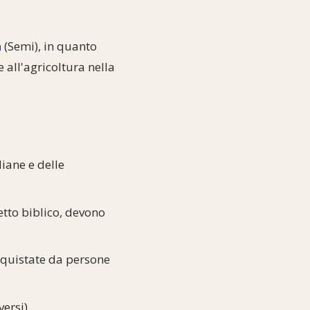
m
(Semi), in quanto
e all'agricoltura nella
diane e delle
etto biblico, devono
cquistate da persone
ersi),