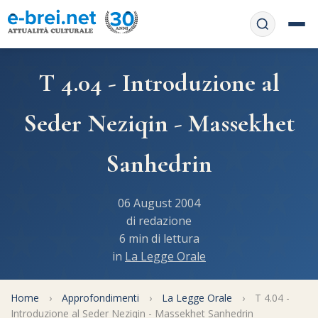
Home
T 4.04 - Introduzione al
Contattaci
Chi siamo
Seder Neziqin - Massekhet
APP web
Le feste
Sanhedrin
Informativa Privacy
Libri di preghiera
e-book
06 August 2004
Regole di Halachà
Orari di Shabbat
Servizi on-
di redazione
line
6 min di lettura
Pubblicazioni
Calendario ebraico
in
La Legge Orale
Feste e ricorrenze
Spunti
La tradizione orale
Convertitore di date
Home
›
Approfondimenti
›
La Legge Orale
›
T 4.04 -
Cucina tipica
Approfondimenti
Filosofia e Pensiero
Introduzione al Seder Neziqin - Massekhet Sanhedrin
Vendita del chametz