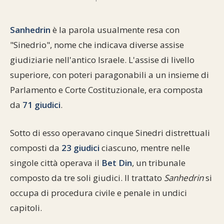
Commenti alla Torah
Cultura e società
Comunità ebraiche
Documenti storici
Partecipa
F.A.Q.
Sanhedrin
è la parola usualmente resa con
Perle dal Talmud
Aspetti di vita ebraica
Mangiare casher
Momenti di Torah
"Sinedrio", nome che indicava diverse assise
Mappa del sito
giudiziarie nell'antico Israele. L'assise di livello
Umorismo e simpatia
Storia millenaria
Turismo in Italia
superiore, con poteri paragonabili a un insieme di
10 comandamenti
Personaggi celebri
Parliamone
Parlamento e Corte Costituzionale, era composta
da
71 giudici
.
Sbirciamo Eretz Israel
it.cultura.ebraica
Sotto di esso operavano cinque Sinedri distrettuali
Tanach
Netiquette
composti da
23 giudici
ciascuno, mentre nelle
La Legge Orale
Collegamenti utili
singole città operava il
Bet Din
, un tribunale
composto da tre soli giudici. Il trattato
Sanhedrin
si
Il Talmud in italiano
Scambio di link
occupa di procedura civile e penale in undici
Opere di Maimonide
Dal nostro archivio
capitoli.