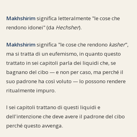
Commenti alla Torah
Cultura e società
Comunità ebraiche
Documenti storici
Partecipa
F.A.Q.
Makhshirim
significa letteralmente "le cose che
Perle dal Talmud
Aspetti di vita ebraica
Mangiare casher
Momenti di Torah
rendono idonei" (da
Hechsher
).
Mappa del sito
Umorismo e simpatia
Storia millenaria
Turismo in Italia
Makhshirim
significa "le cose che rendono
kasher
",
10 comandamenti
ma si tratta di un eufemismo, in quanto questo
Personaggi celebri
Parliamone
trattato in sei capitoli parla dei liquidi che, se
Sbirciamo Eretz Israel
it.cultura.ebraica
bagnano del cibo — e non per caso, ma perché il
suo padrone ha così voluto — lo possono rendere
Tanach
Netiquette
ritualmente impuro.
La Legge Orale
Collegamenti utili
I sei capitoli trattano di questi liquidi e
Il Talmud in italiano
Scambio di link
dell'intenzione che deve avere il padrone del cibo
perché questo avvenga.
Opere di Maimonide
Dal nostro archivio