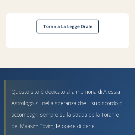
Torna a La Legge Orale
Questo sito è dedicato alla memoria di Alessia
Astrologo z.l. nella speranza che il suo ricordo ci
accompagni sempre sulla strada della Torah e
dei Maasim Tovim, le opere di bene.