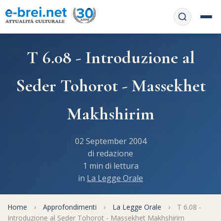
Home
T 6.08 - Introduzione al
Contattaci
Chi siamo
Seder Tohorot - Massekhet
APP web
Le feste
Makhshirim
Informativa Privacy
Libri di preghiera
e-book
02 September 2004
Regole di Halachà
Orari di Shabbat
Servizi on-
di redazione
line
1 min di lettura
Pubblicazioni
Calendario ebraico
in
La Legge Orale
Feste e ricorrenze
Spunti
La tradizione orale
Convertitore di date
Home
›
Approfondimenti
›
La Legge Orale
›
T 6.08 -
Cucina tipica
Approfondimenti
Filosofia e Pensiero
Introduzione al Seder Tohorot - Massekhet Makhshirim
Vendita del chametz