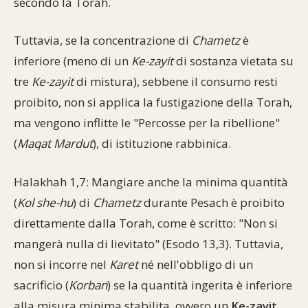
secondo la Torah.
Tuttavia, se la concentrazione di
Chametz
è
inferiore (meno di un
Ke-zayit
di sostanza vietata su
tre
Ke-zayit
di mistura), sebbene il consumo resti
proibito, non si applica la fustigazione della Torah,
ma vengono inflitte le "Percosse per la ribellione"
(
Maqat Mardut
), di istituzione rabbinica.
Halakhah 1,7: Mangiare anche la minima quantità
(
Kol she-hu
) di
Chametz
durante Pesach è proibito
direttamente dalla Torah, come è scritto: "Non si
mangerà nulla di lievitato" (Esodo 13,3). Tuttavia,
non si incorre nel
Karet
né nell'obbligo di un
sacrificio (
Korban
) se la quantità ingerita è inferiore
alla misura minima stabilita, ovvero un
Ke-zayit
.