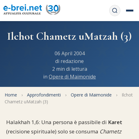
Home
Ilchot Chametz uMatzah (3)
Contattaci
Chi siamo
06 April 2004
APP web
di redazione
Le feste
2 min di lettura
Informativa Privacy
in
Opere di Maimonide
Libri di preghiera
e-book
Regole di Halachà
Orari di Shabbat
Home
Servizi on-
›
Approfondimenti
›
Opere di Maimonide
›
Ilchot
Chametz uMatzah (3)
line
Pubblicazioni
Calendario ebraico
Feste e ricorrenze
Spunti
La tradizione orale
Halakhah 1,6: Una persona è passibile di
Karet
Convertitore di date
(recisione spirituale) solo se consuma
Chametz
Cucina tipica
Approfondimenti
Filosofia e Pensiero
Vendita del chametz