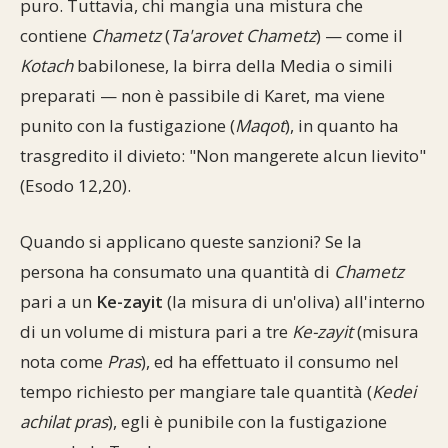
puro. Tuttavia, chi mangia una mistura che
Commenti alla Torah
contiene
Chametz
(
Ta'arovet Chametz
) — come il
Cultura e società
Comunità ebraiche
Documenti storici
Partecipa
F.A.Q.
Kotach
babilonese, la birra della Media o simili
Perle dal Talmud
Aspetti di vita ebraica
Mangiare casher
Momenti di Torah
Mappa del sito
preparati — non è passibile di Karet, ma viene
Umorismo e simpatia
punito con la fustigazione (
Maqot
), in quanto ha
Storia millenaria
Turismo in Italia
trasgredito il divieto: "Non mangerete alcun lievito"
10 comandamenti
Personaggi celebri
Parliamone
(Esodo 12,20).
Sbirciamo Eretz Israel
it.cultura.ebraica
Quando si applicano queste sanzioni? Se la
persona ha consumato una quantità di
Chametz
Tanach
Netiquette
pari a un
Ke-zayit
(la misura di un'oliva) all'interno
La Legge Orale
Collegamenti utili
di un volume di mistura pari a tre
Ke-zayit
(misura
nota come
Pras
), ed ha effettuato il consumo nel
Il Talmud in italiano
Scambio di link
tempo richiesto per mangiare tale quantità (
Kedei
Opere di Maimonide
Dal nostro archivio
achilat pras
), egli è punibile con la fustigazione