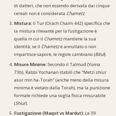
di datteri, che non essendo derivata dai cinque
cereali non è considerata
Chametz
.
Mistura:
Il Tur (Orach Chaim 442) specifica che
la mistura rilevante per la fustigazione è
quella in cui il
Chametz
mantiene la sua
identità; se il
Chametz
è annullato o non
impartisce sapore, le regole cambiano (
Bitul
).
Misure Minime:
Secondo il Talmud (Yoma
73b), Rabbi Yochanan stabilì che "Metzi shiur
asur min ha-Torah" (anche meno della misura
minima è vietato dalla Torah), ma la punizione
formale richiede una soglia fisica misurabile
(
Shiur
).
Fustigazione (Maqot vs Mardut):
Le 39