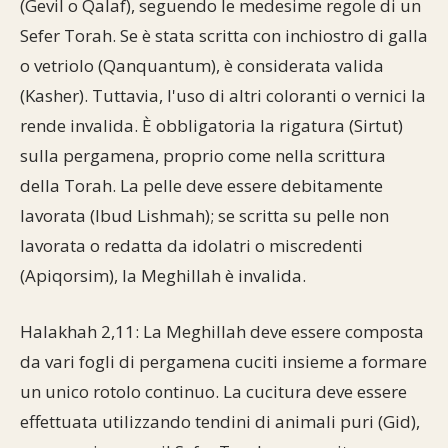
(Gevil o Qalaf), seguendo le medesime regole di un
Commenti alla Torah
Sefer Torah. Se è stata scritta con inchiostro di galla
Cultura e società
Comunità ebraiche
Documenti storici
Partecipa
F.A.Q.
o vetriolo (Qanquantum), è considerata valida
Perle dal Talmud
Aspetti di vita ebraica
Mangiare casher
Momenti di Torah
Mappa del sito
(Kasher). Tuttavia, l'uso di altri coloranti o vernici la
Umorismo e simpatia
rende invalida. È obbligatoria la rigatura (Sirtut)
Storia millenaria
Turismo in Italia
sulla pergamena, proprio come nella scrittura
10 comandamenti
Personaggi celebri
Parliamone
della Torah. La pelle deve essere debitamente
lavorata (Ibud Lishmah); se scritta su pelle non
Sbirciamo Eretz Israel
it.cultura.ebraica
lavorata o redatta da idolatri o miscredenti
Tanach
Netiquette
(Apiqorsim), la Meghillah è invalida.
La Legge Orale
Collegamenti utili
Halakhah 2,11: La Meghillah deve essere composta
da vari fogli di pergamena cuciti insieme a formare
Il Talmud in italiano
Scambio di link
un unico rotolo continuo. La cucitura deve essere
Opere di Maimonide
Dal nostro archivio
effettuata utilizzando tendini di animali puri (Gid),