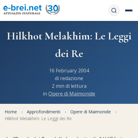
Home
Hilkhot Melakhim: Le Leggi
Contattaci
Chi siamo
dei Re
APP web
Le feste
16 February 2004
Informativa Privacy
Libri di preghiera
e-book
di redazione
2 min di lettura
Regole di Halachà
in
Opere di Maimonide
Orari di Shabbat
Servizi on-
line
Pubblicazioni
Calendario ebraico
Home
›
Approfondimenti
›
Opere di Maimonide
›
Feste e ricorrenze
Spunti
Hilkhot Melakhim: Le Leggi dei Re
La tradizione orale
Convertitore di date
Cucina tipica
Approfondimenti
Filosofia e Pensiero
Vendita del chametz