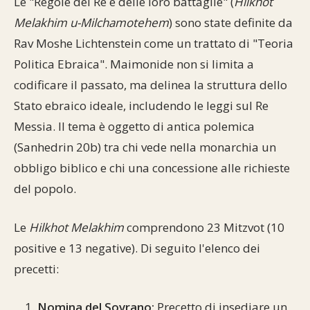
Le "Regole dei Re e delle loro battaglie" (
Hilkhot
Commenti alla Torah
Melakhim u-Milchamotehem
) sono state definite da
Cultura e società
Comunità ebraiche
Documenti storici
Partecipa
F.A.Q.
Rav Moshe Lichtenstein come un trattato di "Teoria
Perle dal Talmud
Aspetti di vita ebraica
Mangiare casher
Momenti di Torah
Mappa del sito
Politica Ebraica". Maimonide non si limita a
Umorismo e simpatia
codificare il passato, ma delinea la struttura dello
Storia millenaria
Turismo in Italia
Stato ebraico ideale, includendo le leggi sul Re
10 comandamenti
Personaggi celebri
Parliamone
Messia. Il tema è oggetto di antica polemica
(Sanhedrin 20b) tra chi vede nella monarchia un
Sbirciamo Eretz Israel
it.cultura.ebraica
obbligo biblico e chi una concessione alle richieste
del popolo.
Tanach
Netiquette
La Legge Orale
Collegamenti utili
Le
Hilkhot Melakhim
comprendono 23 Mitzvot (10
positive e 13 negative). Di seguito l'elenco dei
Il Talmud in italiano
Scambio di link
precetti:
Opere di Maimonide
Dal nostro archivio
Nomina del Sovrano:
Precetto di insediare un