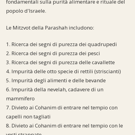
fondamentali sulla purità alimentare e rituale del
Commenti alla Torah
popolo d'Israele.
Cultura e società
Comunità ebraiche
Documenti storici
Partecipa
F.A.Q.
Perle dal Talmud
Aspetti di vita ebraica
Mangiare casher
Momenti di Torah
Le Mitzvot della Parashah includono:
Mappa del sito
Umorismo e simpatia
Storia millenaria
Turismo in Italia
1. Ricerca dei segni di purezza dei quadrupedi
10 comandamenti
2. Ricerca dei segni di purezza dei pesci
Personaggi celebri
Parliamone
3. Ricerca dei segni di purezza delle cavallette
Sbirciamo Eretz Israel
it.cultura.ebraica
4. Impurità delle otto specie di rettili (striscianti)
5. Impurità degli alimenti e delle bevande
Tanach
Netiquette
6. Impurità della nevelah, cadavere di un
La Legge Orale
Collegamenti utili
mammifero
7. Divieto ai Cohanim di entrare nel tempio con
Il Talmud in italiano
Scambio di link
capelli non tagliati
Opere di Maimonide
Dal nostro archivio
8. Divieto ai Cohanim di entrare nel tempio con le
vesti strappate