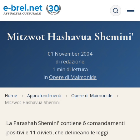
Home
Mitzwot Hashavua Shemini'
Contattaci
Chi siamo
01 November 2004
APP web
di redazione
Le feste
1 min di lettura
Informativa Privacy
in
Opere di Maimonide
Libri di preghiera
e-book
Regole di Halachà
Orari di Shabbat
Home
Servizi on-
›
Approfondimenti
›
Opere di Maimonide
›
Mitzwot Hashavua Shemini'
line
Pubblicazioni
Calendario ebraico
Feste e ricorrenze
Spunti
La tradizione orale
La Parashah Shemini' contiene 6 comandamenti
Convertitore di date
positivi e 11 divieti, che delineano le leggi
Cucina tipica
Approfondimenti
Filosofia e Pensiero
Vendita del chametz