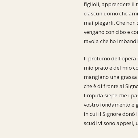
figlioli, apprendete i
ciascun uomo che ami l
mai piegarli. Che non s
vengano con cibo e con 
tavola che ho imbandit
Il profumo dell'opera 
mio prato e del mio cov
mangiano una grassa po
che è di fronte al Sig
limpida siepe che i pa
vostro fondamento e gl
in cui il Signore donò l
scudi vi sono appesi, u