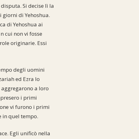
isputa. Si decise lì la
i giorni di Yehoshua.
cca di Yehoshua ai
in cui non vi fosse
ole originarie. Essi
tempo degli uomini
ariah ed Ezra lo
si aggregarono a loro
mpresero i primi
one vi furono i primi
e in quel tempo.
ce. Egli unificò nella