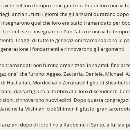
ivere nel loro tempo come giudizio. Fra di loro non vi fu d
egli anziani, tutti i giorni che gli anziani durarono dopo 
ni insegnarono quel che loro era stato tramandato per bo
. I profeti se lo insegnarono l'un l'altro e non vi fu tempo 
mento. I saggi di tutte le generazioni tramandarono le par
 generazione i fondamenti e rinnovarono gli argomenti.
o tramandati non furono organizzati in capitoli fino al 
zione" che furono: Aggeo, Zaccaria, Daniele, Michael, Az
 di Hachaliah, Mordechai e Zerubavel figlio di Shealtiel 
nziani, dall'artigiano al fabbro alle loro discendenze. Co
ecisioni, rinnovarono nuovi editti. Dopo questa congregazi
dano nella Mishnah, cioè Shimon il giusto, gran sacerdot
i anziani dopo di loro fino a Rabbeinu il Santo, a lui sia pa