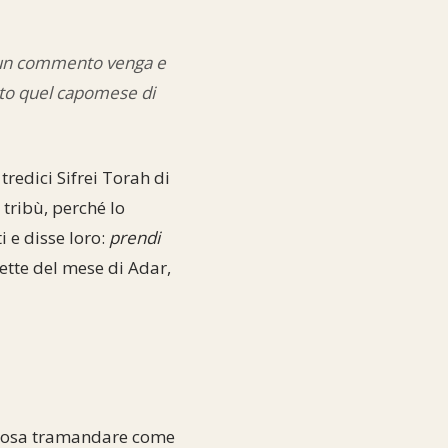
a un commento venga e
tto quel capomese di
tredici Sifrei Torah di
tribù, perché lo
i e disse loro:
prendi
tte del mese di Adar,
ni cosa tramandare come