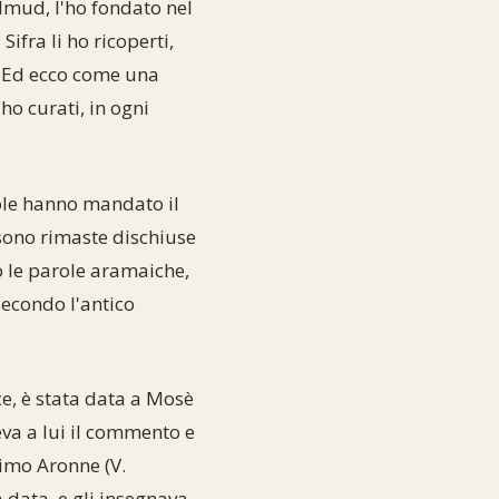
lmud, l'ho fondato nel
Sifra li ho ricoperti,
i. Ed ecco come una
 ho curati, in ogni
ole hanno mandato il
 sono rimaste dischiuse
to le parole aramaiche,
secondo l'antico
ce, è stata data a Mosè
eva a lui il commento e
rimo Aronne (V.
 data, e gli insegnava