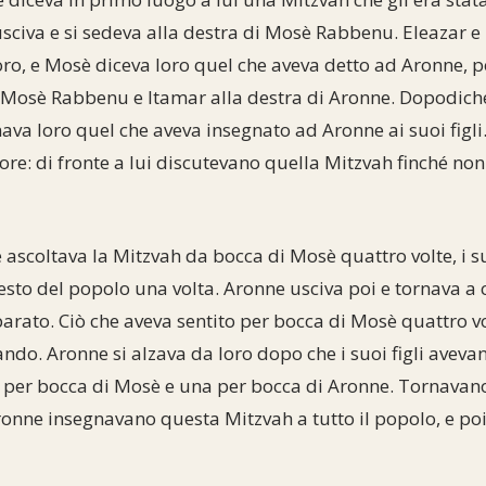
civa e si sedeva alla destra di Mosè Rabbenu. Eleazar e I
loro, e Mosè diceva loro quel che aveva detto ad Aronne, p
i Mosè Rabbenu e Itamar alla destra di Aronne. Dopodiché
ava loro quel che aveva insegnato ad Aronne ai suoi figli.
nore: di fronte a lui discutevano quella Mitzvah finché no
ascoltava la Mitzvah da bocca di Mosè quattro volte, i suoi 
 resto del popolo una volta. Aronne usciva poi e tornava 
rato. Ciò che aveva sentito per bocca di Mosè quattro vol
o. Aronne si alzava da loro dopo che i suoi figli avevan
te per bocca di Mosè e una per bocca di Aronne. Tornavan
ronne insegnavano questa Mitzvah a tutto il popolo, e po