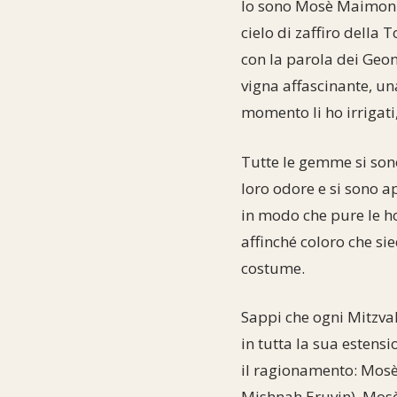
Io sono Mosè Maimonide
cielo di zaffiro della T
con la parola dei Geon
vigna affascinante, una 
momento li ho irrigati,
Tutte le gemme si son
loro odore e si sono a
in modo che pure le ho 
affinché coloro che si
costume.
Sappi che ogni Mitzvah
in tutta la sua estens
il ragionamento: Mosè 
Mishnah Eruvin). Mosè 