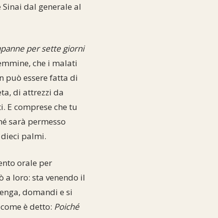
 Sinai dal generale al
apanne per sette giorni
emmine, che i malati
n può essere fatta di
ta, di attrezzi da
ti. E comprese che tu
, né sarà permesso
 dieci palmi.
ento orale per
 a loro: sta venendo il
venga, domandi e si
i come è detto:
Poiché