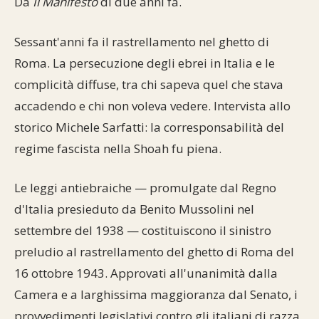
Da
Il Manifesto
di due anni fa.
Commenti alla Torah
Cultura e società
Comunità ebraiche
Documenti storici
Partecipa
F.A.Q.
Sessant'anni fa il rastrellamento nel ghetto di
Perle dal Talmud
Aspetti di vita ebraica
Mangiare casher
Momenti di Torah
Roma. La persecuzione degli ebrei in Italia e le
Mappa del sito
complicità diffuse, tra chi sapeva quel che stava
Umorismo e simpatia
Storia millenaria
Turismo in Italia
accadendo e chi non voleva vedere. Intervista allo
10 comandamenti
storico Michele Sarfatti: la corresponsabilità del
Personaggi celebri
Parliamone
regime fascista nella Shoah fu piena.
Sbirciamo Eretz Israel
it.cultura.ebraica
Le leggi antiebraiche — promulgate dal Regno
Tanach
Netiquette
d'Italia presieduto da Benito Mussolini nel
La Legge Orale
Collegamenti utili
settembre del 1938 — costituiscono il sinistro
preludio al rastrellamento del ghetto di Roma del
Il Talmud in italiano
Scambio di link
16 ottobre 1943. Approvati all'unanimità dalla
Camera e a larghissima maggioranza dal Senato, i
Opere di Maimonide
Dal nostro archivio
provvedimenti legislativi contro gli italiani di razza