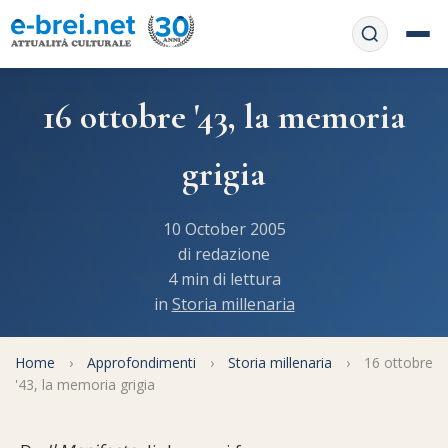
Home
16 ottobre '43, la memoria
Contattaci
Chi siamo
grigia
APP web
Le feste
10 October 2005
Informativa Privacy
Libri di preghiera
e-book
di redazione
4 min di lettura
Regole di Halachà
in
Storia millenaria
Orari di Shabbat
Servizi on-
line
Pubblicazioni
Calendario ebraico
Home
›
Approfondimenti
›
Storia millenaria
›
16 ottobre
Feste e ricorrenze
Spunti
'43, la memoria grigia
La tradizione orale
Convertitore di date
Cucina tipica
Approfondimenti
Filosofia e Pensiero
Vendita del chametz