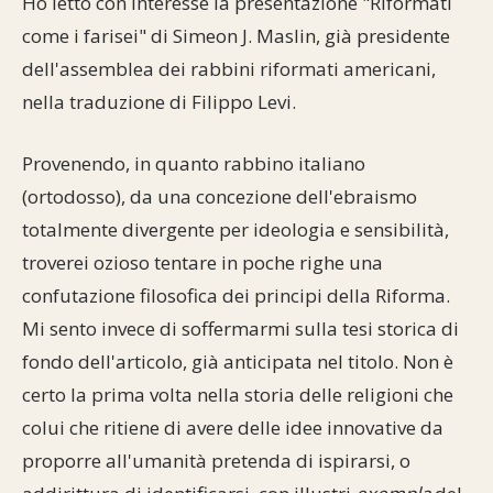
Ho letto con interesse la presentazione "Riformati
Commenti alla Torah
come i farisei" di Simeon J. Maslin, già presidente
Cultura e società
Comunità ebraiche
Documenti storici
Partecipa
F.A.Q.
dell'assemblea dei rabbini riformati americani,
Perle dal Talmud
Aspetti di vita ebraica
Mangiare casher
Momenti di Torah
Mappa del sito
nella traduzione di Filippo Levi.
Umorismo e simpatia
Storia millenaria
Turismo in Italia
Provenendo, in quanto rabbino italiano
10 comandamenti
(ortodosso), da una concezione dell'ebraismo
Personaggi celebri
Parliamone
totalmente divergente per ideologia e sensibilità,
Sbirciamo Eretz Israel
it.cultura.ebraica
troverei ozioso tentare in poche righe una
confutazione filosofica dei principi della Riforma.
Tanach
Netiquette
Mi sento invece di soffermarmi sulla tesi storica di
La Legge Orale
Collegamenti utili
fondo dell'articolo, già anticipata nel titolo. Non è
certo la prima volta nella storia delle religioni che
Il Talmud in italiano
Scambio di link
colui che ritiene di avere delle idee innovative da
Opere di Maimonide
Dal nostro archivio
proporre all'umanità pretenda di ispirarsi, o