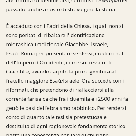
addirittura di identificarsi, con illustri
exempla
del
passato, anche a costo di stravolgere la storia.
È accaduto con i Padri della Chiesa, i quali non si
sono peritati di ribaltare l'identificazione
midrashica tradizionale Giacobbe=Israele,
Esaù=Roma per presentare se stessi, eredi morali
dell'Impero d'Occidente, come successori di
Giacobbe, avendo carpito la primogenitura al
fratello maggiore Esaù/Israele. Ora succede con i
riformati, che pretendono di riallacciarsi alla
corrente farisaica che fra i duemila e i 2500 anni fa
gettò le basi dell'ebraismo rabbinico. Per rendersi
conto di quanto tale tesi sia pretestuosa e
destituita di ogni ragionevole fondamento storico
basta una conoscenza basilare di chi siano