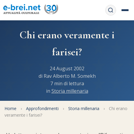
Home
Chi erano veramente i
Contattaci
Chi siamo
farisei?
APP web
Le feste
24 August 2002
Informativa Privacy
Libri di preghiera
e-book
di Rav Alberto M. Somekh
7 min di lettura
Regole di Halachà
in
Storia millenaria
Orari di Shabbat
Servizi on-
line
Pubblicazioni
Calendario ebraico
Home
›
Approfondimenti
›
Storia millenaria
›
Chi erano
Feste e ricorrenze
Spunti
veramente i farisei?
La tradizione orale
Convertitore di date
Cucina tipica
Approfondimenti
Filosofia e Pensiero
Vendita del chametz