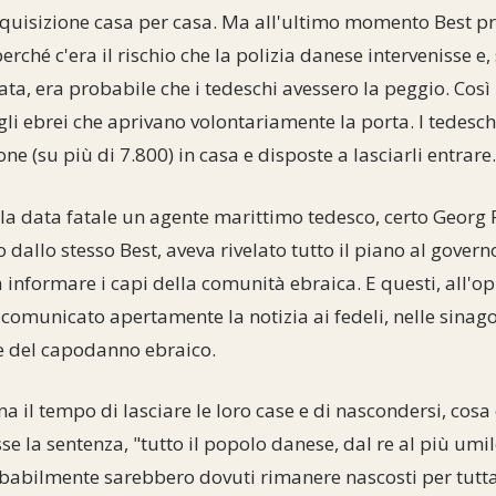
rquisizione casa per casa. Ma all'ultimo momento Best pr
perché c'era il rischio che la polizia danese intervenisse e
ata, era probabile che i tedeschi avessero la peggio. Cos
gli ebrei che aprivano volontariamente la porta. I tedesc
e (su più di 7.800) in casa e disposte a lasciarli entrare.
la data fatale un agente marittimo tedesco, certo Georg 
 dallo stesso Best, aveva rivelato tutto il piano al gover
 a informare i capi della comunità ebraica. E questi, all'o
o comunicato apertamente la notizia ai fedeli, nelle sinag
se del capodanno ebraico.
a il tempo di lasciare le loro case e di nascondersi, cosa 
e la sentenza, "tutto il popolo danese, dal re al più umil
obabilmente sarebbero dovuti rimanere nascosti per tutta