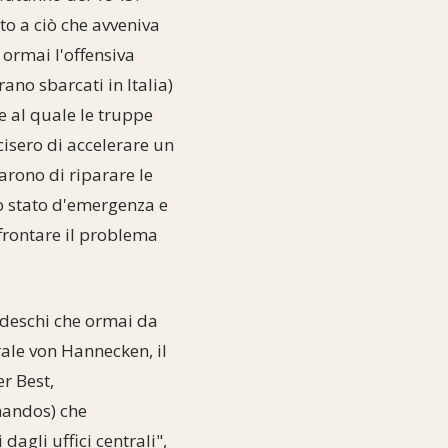
to a ciò che avveniva
 ormai l'offensiva
rano sbarcati in Italia)
e al quale le truppe
cisero di accelerare un
tarono di riparare le
o stato d'emergenza e
frontare il problema
tedeschi che ormai da
ale von Hannecken, il
r Best,
mmandos) che
agli uffici centrali",