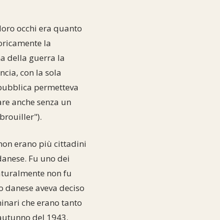
 loro occhi era quanto
oricamente la
ma della guerra la
ncia, con la sola
epubblica permetteva
rare anche senza un
rouiller").
non erano più cittadini
danese. Fu uno dei
naturalmente non fu
rno danese aveva deciso
minari che erano tanto
'autunno del 1943.