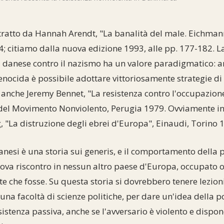
stratto da Hannah Arendt, "La banalità del male. Eichm
64; citiamo dalla nuova edizione 1993, alle pp. 177-182. L
a danese contro il nazismo ha un valore paradigmatico: 
enocida è possibile adottare vittoriosamente strategie di 
 anche Jeremy Bennet, "La resistenza contro l'occupazion
del Movimento Nonviolento, Perugia 1979. Ovviamente in
g, "La distruzione degli ebrei d'Europa", Einaudi, Torino 
danesi è una storia sui generis, e il comportamento della 
va riscontro in nessun altro paese d'Europa, occupato o 
e che fosse. Su questa storia si dovrebbero tenere lezioni
ia una facoltà di scienze politiche, per dare un'idea della
sistenza passiva, anche se l'avversario è violento e dispo