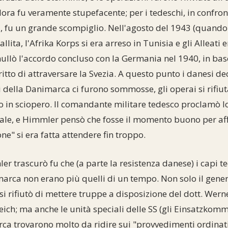
ora fu veramente stupefacente; per i tedeschi, in confron
a, fu un grande scompiglio. Nell'agosto del 1943 (quando
llita, l'Afrika Korps si era arreso in Tunisia e gli Alleati e
ullò l'accordo concluso con la Germania nel 1940, in bas
ritto di attraversare la Svezia. A questo punto i danesi de
ri della Danimarca ci furono sommosse, gli operai si rifiu
o in sciopero. Il comandante militare tedesco proclamò l
ale, e Himmler pensò che fosse il momento buono per af
one" si era fatta attendere fin troppo.
r trascurò fu che (a parte la resistenza danese) i capi 
arca non erano più quelli di un tempo. Non solo il gener
i rifiutò di mettere truppe a disposizione del dott. Werne
eich; ma anche le unità speciali delle SS (gli Einsatzko
a trovarono molto da ridire sui "provvedimenti ordinati d