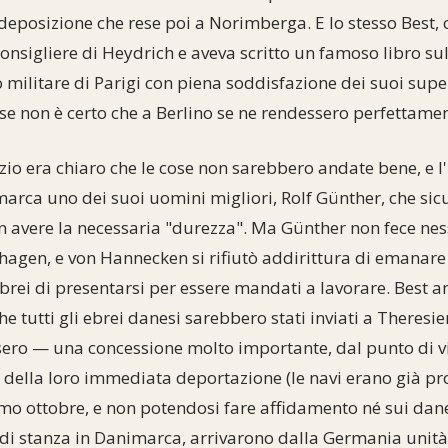
deposizione che rese poi a Norimberga. E lo stesso Best, 
onsigliere di Heydrich e aveva scritto un famoso libro sul
o militare di Parigi con piena soddisfazione dei suoi supe
se non è certo che a Berlino se ne rendessero perfettamen
zio era chiaro che le cose non sarebbero andate bene, e l
arca uno dei suoi uomini migliori, Rolf Günther, che s
n avere la necessaria "durezza". Ma Günther non fece ne
hagen, e von Hannecken si rifiutò addirittura di emanare
ebrei di presentarsi per essere mandati a lavorare. Best a
e tutti gli ebrei danesi sarebbero stati inviati a Theres
ero — una concessione molto importante, dal punto di vi
e della loro immediata deportazione (le navi erano già pro
rimo ottobre, e non potendosi fare affidamento né sui dane
di stanza in Danimarca, arrivarono dalla Germania unità 