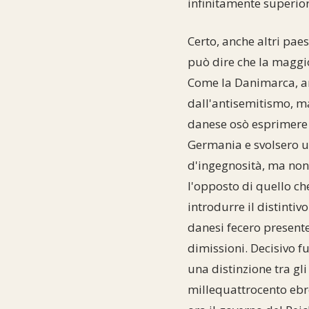
infinitamente superior
Certo, anche altri pae
può dire che la maggior
Come la Danimarca, anc
dall'antisemitismo, ma 
danese osò esprimere a
Germania e svolsero u
d'ingegnosità, ma non 
l'opposto di quello che
introdurre il distintivo
danesi fecero present
dimissioni. Decisivo f
una distinzione tra gli
millequattrocento ebre