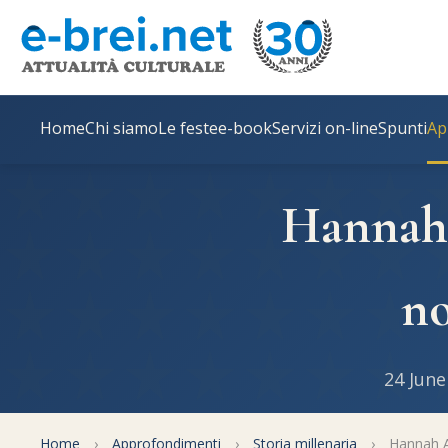
Home
Chi siamo
Le feste
e-book
Servizi on-line
Spunti
Ap
Hannah 
no
24 June
Home
›
Approfondimenti
›
Storia millenaria
›
Hannah Ar