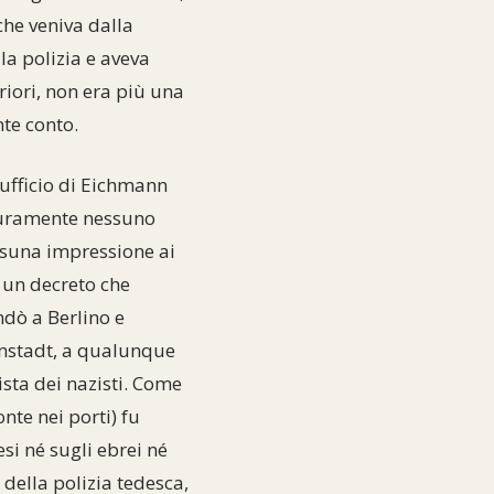
che veniva dalla
la polizia e aveva
riori, non era più una
te conto.
'ufficio di Eichmann
icuramente nessuno
ssuna impressione ai
 un decreto che
ndò a Berlino e
ienstadt, a qualunque
sta dei nazisti. Come
nte nei porti) fu
si né sugli ebrei né
della polizia tedesca,