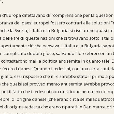
i.
si d'Europa difettavano di "comprensione per la questione
anza dei paesi europei fossero contrari alle soluzioni "ra
he la Svezia, l'Italia e la Bulgaria si rivelarono quasi 
delle tre di queste nazioni che si trovavano sotto il tall
pertamente ciò che pensava. L'Italia e la Bulgaria sabot
n complicato doppio gioco, salvando i loro ebrei con un 
contestarono mai la politica antisemita in quanto tale. 
 fecero i danesi. Quando i tedeschi, con una certa cautela
 giallo, essi risposero che il re sarebbe stato il primo a po
e che qualsiasi provvedimento antisemita avrebbe provo
u poi il fatto che i tedeschi non riuscirono nemmeno a imp
 ebrei di origine danese (che erano circa seimilaquattroce
i di origine tedesca che erano riparati in Danimarca pri