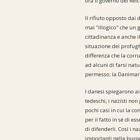
ora il governo del Rei
Il rifiuto opposto dai
mai "illogico" che un
cittadinanza e anche i
situazione dei profugh
differenza che la corr
ad alcuni di farsi nat
permesso; la Danimarca
I danesi spiegarono ai
tedeschi, i nazisti no
pochi casi in cui la c
per il fatto in sé di e
di difenderli. Così i 
importanti nella buroc