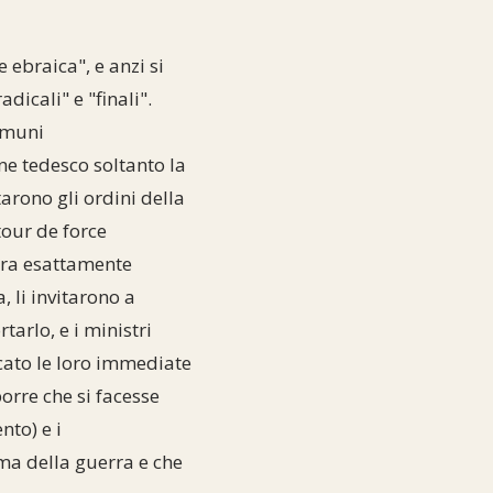
 ebraica", e anzi si
dicali" e "finali".
immuni
one tedesco soltanto la
arono gli ordini della
tour de force
Era esattamente
, li invitarono a
rtarlo, e i ministri
cato le loro immediate
orre che si facesse
nto) e i
ma della guerra e che