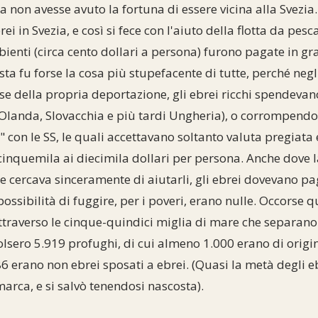
 non avesse avuto la fortuna di essere vicina alla Svezia
rei in Svezia, e così si fece con l'aiuto della flotta da pes
bienti (circa cento dollari a persona) furono pagate in gr
sta fu forse la cosa più stupefacente di tutte, perché negli
e della propria deportazione, gli ebrei ricchi spendevan
 Olanda, Slovacchia e più tardi Ungheria), o corrompendo l
 con le SS, le quali accettavano soltanto valuta pregiata 
cinquemila ai diecimila dollari per persona. Anche dove 
e cercava sinceramente di aiutarli, gli ebrei dovevano p
possibilità di fuggire, per i poveri, erano nulle. Occorse 
attraverso le cinque-quindici miglia di mare che separan
colsero 5.919 profughi, di cui almeno 1.000 erano di origi
6 erano non ebrei sposati a ebrei. (Quasi la metà degli e
arca, e si salvò tenendosi nascosta).