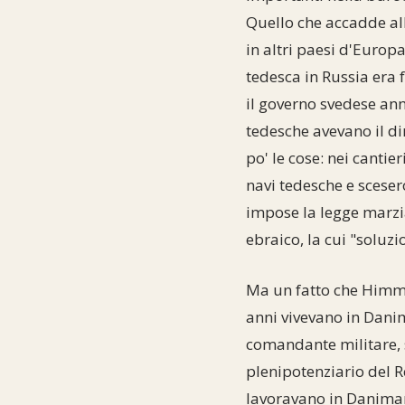
Quello che accadde all
in altri paesi d'Europ
tedesca in Russia era fa
il governo svedese ann
tedesche avevano il di
po' le cose: nei cantie
navi tedesche e sceser
impose la legge marzi
ebraico, la cui "soluzi
Ma un fatto che Himmle
anni vivevano in Danim
comandante militare, s
plenipotenziario del R
lavoravano in Danimarc