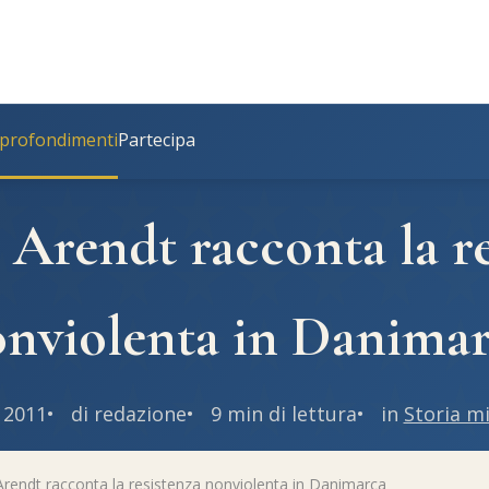
profondimenti
Partecipa
Arendt racconta la re
nviolenta in Danima
 2011
di redazione
9 min di lettura
in
Storia mi
endt racconta la resistenza nonviolenta in Danimarca