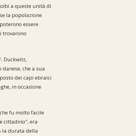
oibì a queste unità di
, se la popolazione
ì poterono essere
hi trovarono
F. Duckwitz,
no danese, che a sua
pposto dei capi ebraici
oghe, in occasione
che fu molto facile
e cittadino", era
 la durata della