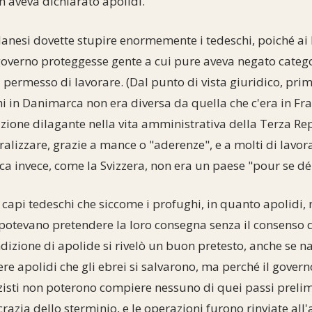
ch aveva dichiarato apolidi.
 danesi dovette stupire enormemente i tedeschi, poiché ai
 governo proteggesse gente a cui pure aveva negato categ
l permesso di lavorare. (Dal punto di vista giuridico, pri
i in Danimarca non era diversa da quella che c'era in Fra
uzione dilagante nella vita amministrativa della Terza R
uralizzare, grazie a mance o "aderenze", e a molti di lavo
 invece, come la Svizzera, non era un paese "pour se déb
 capi tedeschi che siccome i profughi, in quanto apolidi, 
n potevano pretendere la loro consegna senza il consenso 
ondizione di apolide si rivelò un buon pretesto, anche se 
ssere apolidi che gli ebrei si salvarono, ma perché il gove
nazisti non poterono compiere nessuno di quei passi preli
razia dello sterminio, e le operazioni furono rinviate all