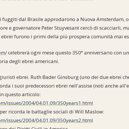
ei fuggiti dal Brasile approdarono a Nuova Amsterdam,
tore e governatore Peter Stuyvesant cercò di scacciarli, ma
 ebrei furono i primi della più prospera comunità mai esi
om/
celebrerà ogni mese questo 350° anniversario con un
oria degli ebrei americani.
iuristi ebrei. Ruth Bader Ginsburg (uno dei due ebrei che
rda i suoi predecessori ebrei nell'assise (noti anche all'
in questo articolo:
om/issues/2004/04.01.09/350years1.html
r ricorda le battaglie sociali di Will Maslow:
om/issues/2004/04.01.09/350years2.html
ne dei Diritti Civili in America.