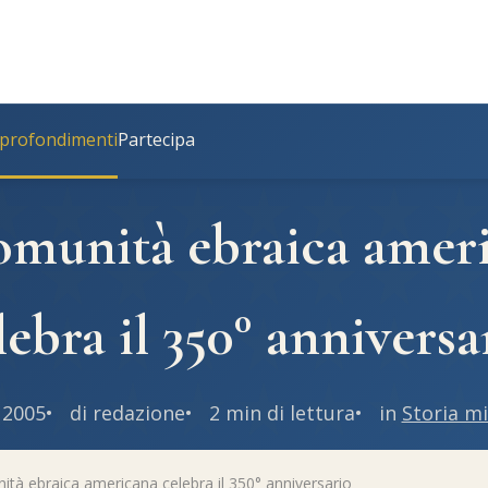
profondimenti
Partecipa
omunità ebraica amer
lebra il 350° anniversa
 2005
di redazione
2 min di lettura
in
Storia mi
tà ebraica americana celebra il 350° anniversario