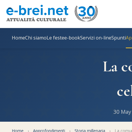
Home
Chi siamo
Le feste
e-book
Servizi on-line
Spunti
Ap
La c
ce
30 May
Home
›
Approfondimenti
›
Storia millenaria
›
La comuni