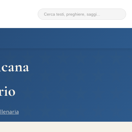
icana
rio
llenaria