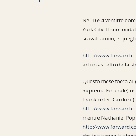
Nel 1654 ventitré ebr
York City. Il suo fonda
scavalcarono, e quegli
http://www.forward.c
ad un aspetto della st
Questo mese tocca ai g
Suprema Federale) rico
Frankfurter, Cardozo) 
http://www.forward.c
mentre Nathaniel Poppe
http://www.forward.c
che iniziarono la stagio