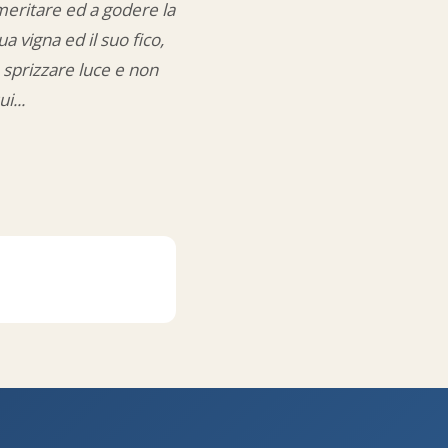
meritare ed a godere la
a vigna ed il suo fico,
a sprizzare luce e non
i...