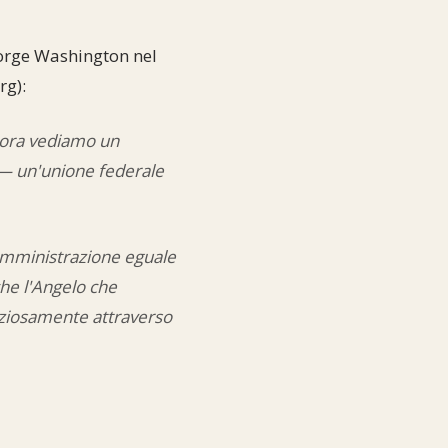
eorge Washington nel
rg):
i, ora vediamo un
 — un'unione federale
n'amministrazione eguale
che l'Angelo che
raziosamente attraverso