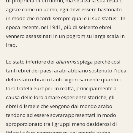
di proprietà di un uomo, ma se alza la sua testa o
agisce come un uomo, egli deve essere bastonato
in modo che ricordi sempre qual è il suo status". In
epoca recente, nel 1941, più di seicento ebrei
vennero assassinati in un pogrom su larga scala in
Iraq.
Lo stato inferiore dei
dhimmis
spiega perché così
tanti ebrei dei paesi arabi abbiano sostenuto l'idea
dello stato ebraico tanto vigorosamente quanto i
loro fratelli europei. In realtà, principalmente a
causa delle loro amare esperienze storiche, gli
ebrei d'Israele che vengono dal mondo arabo
tendono ad essere sovrarappresentati in modo
sproporzionato tra i gruppi meno desiderosi di
fidarsi e fare compromessi col mondo arabo.