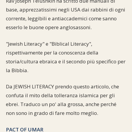
Rav Joseph Telushkin ha scritto due manuali di
Commenti alla Torah
base, apprezzatissimi negli USA dai rabbini di ogni
Cultura e società
Comunità ebraiche
Documenti storici
Partecipa
F.A.Q.
corrente, leggibili e antiaccademici come sanno
Perle dal Talmud
Aspetti di vita ebraica
Mangiare casher
Momenti di Torah
Mappa del sito
esserlo le buone opere anglosassoni.
Umorismo e simpatia
Storia millenaria
Turismo in Italia
"Jewish Literacy" e "Biblical Literacy",
10 comandamenti
rispettivamente per la conoscenza della
Personaggi celebri
Parliamone
storia/cultura ebraica e il secondo più specifico per
Sbirciamo Eretz Israel
it.cultura.ebraica
la Bibbia.
Tanach
Netiquette
Da JEWISH LITERACY prendo questo articolo, che
La Legge Orale
Collegamenti utili
confuta il mito della tolleranza islamica per gli
ebrei. Traduco un po' alla grossa, anche perché
Il Talmud in italiano
Scambio di link
non sono in grado di fare molto meglio.
Opere di Maimonide
Dal nostro archivio
PACT OF UMAR