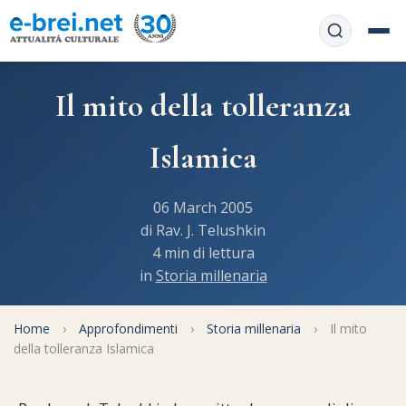
Home
Il mito della tolleranza
Contattaci
Chi siamo
Islamica
APP web
Le feste
06 March 2005
Informativa Privacy
Libri di preghiera
e-book
di Rav. J. Telushkin
4 min di lettura
Regole di Halachà
in
Storia millenaria
Orari di Shabbat
Servizi on-
line
Pubblicazioni
Calendario ebraico
Home
›
Approfondimenti
›
Storia millenaria
›
Il mito
Feste e ricorrenze
Spunti
della tolleranza Islamica
La tradizione orale
Convertitore di date
Cucina tipica
Approfondimenti
Filosofia e Pensiero
Vendita del chametz