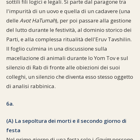
sottili fili logici e legali. Si parte dal paragone tra
Commenti alla Torah
l'impurità di un uovo e quella di un cadavere (una
Cultura e società
Comunità ebraiche
Documenti storici
Partecipa
F.A.Q.
delle
Avot HaTumah
), per poi passare alla gestione
Perle dal Talmud
Aspetti di vita ebraica
Mangiare casher
Momenti di Torah
Mappa del sito
del lutto durante le festività, al dominio storico dei
Umorismo e simpatia
Parti, e alla complessa ritualità dell'Eruv Tavshilin.
Storia millenaria
Turismo in Italia
Il foglio culmina in una discussione sulla
10 comandamenti
Personaggi celebri
Parliamone
macellazione di animali durante lo Yom Tov e sul
silenzio di Rab di fronte alle obiezioni dei suoi
Sbirciamo Eretz Israel
it.cultura.ebraica
colleghi, un silenzio che diventa esso stesso oggetto
Tanach
Netiquette
di analisi rabbinica.
La Legge Orale
Collegamenti utili
6a.
Il Talmud in italiano
Scambio di link
(A) La sepoltura dei morti e il secondo giorno di
Opere di Maimonide
Dal nostro archivio
festa
Nel primo giorno di una festa solo i
Goyim
possono