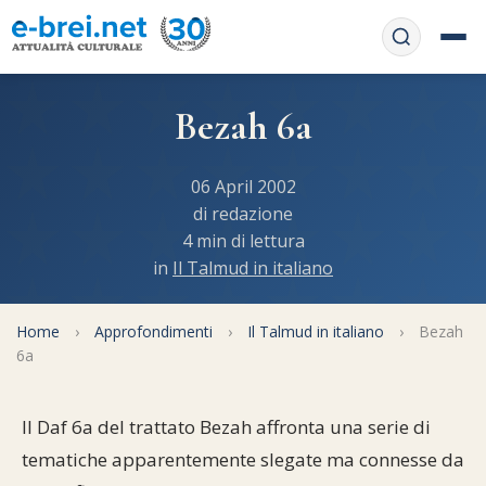
Home
Bezah 6a
Contattaci
Chi siamo
06 April 2002
APP web
di redazione
Le feste
4 min di lettura
Informativa Privacy
in
Il Talmud in italiano
Libri di preghiera
e-book
Regole di Halachà
Orari di Shabbat
Home
Servizi on-
›
Approfondimenti
›
Il Talmud in italiano
›
Bezah
6a
line
Pubblicazioni
Calendario ebraico
Feste e ricorrenze
Spunti
La tradizione orale
Il Daf 6a del trattato Bezah affronta una serie di
Convertitore di date
tematiche apparentemente slegate ma connesse da
Cucina tipica
Approfondimenti
Filosofia e Pensiero
Vendita del chametz