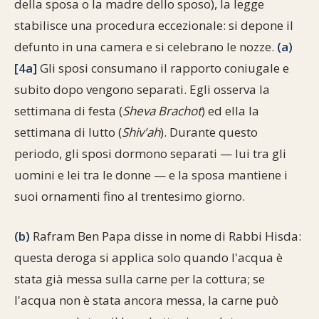
della sposa o la madre dello sposo), la legge
Commenti alla Torah
stabilisce una procedura eccezionale: si depone il
Cultura e società
Comunità ebraiche
Documenti storici
Partecipa
F.A.Q.
defunto in una camera e si celebrano le nozze.
(a)
Perle dal Talmud
Aspetti di vita ebraica
Mangiare casher
Momenti di Torah
Mappa del sito
[4a]
Gli sposi consumano il rapporto coniugale e
Umorismo e simpatia
subito dopo vengono separati. Egli osserva la
Storia millenaria
Turismo in Italia
settimana di festa (
Sheva Brachot
) ed ella la
10 comandamenti
Personaggi celebri
Parliamone
settimana di lutto (
Shiv'ah
). Durante questo
periodo, gli sposi dormono separati — lui tra gli
Sbirciamo Eretz Israel
it.cultura.ebraica
uomini e lei tra le donne — e la sposa mantiene i
Tanach
Netiquette
suoi ornamenti fino al trentesimo giorno.
La Legge Orale
Collegamenti utili
(b)
Rafram Ben Papa disse in nome di Rabbi Hisda:
questa deroga si applica solo quando l'acqua è
Il Talmud in italiano
Scambio di link
stata già messa sulla carne per la cottura; se
Opere di Maimonide
Dal nostro archivio
l'acqua non è stata ancora messa, la carne può