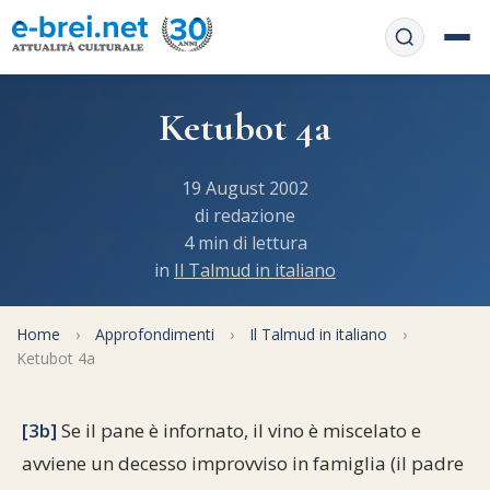
Home
Ketubot 4a
Contattaci
Chi siamo
19 August 2002
APP web
di redazione
Le feste
4 min di lettura
Informativa Privacy
in
Il Talmud in italiano
Libri di preghiera
e-book
Regole di Halachà
Orari di Shabbat
Home
Servizi on-
›
Approfondimenti
›
Il Talmud in italiano
›
Ketubot 4a
line
Pubblicazioni
Calendario ebraico
Feste e ricorrenze
Spunti
La tradizione orale
[3b]
Se il pane è infornato, il vino è miscelato e
Convertitore di date
avviene un decesso improvviso in famiglia (il padre
Cucina tipica
Approfondimenti
Filosofia e Pensiero
Vendita del chametz