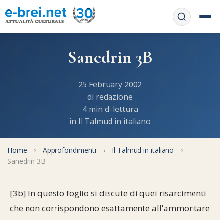
Home
Sanedrin 3B
Contattaci
Chi siamo
25 February 2002
APP web
di redazione
Le feste
4 min di lettura
Informativa Privacy
in
Il Talmud in italiano
Libri di preghiera
e-book
Regole di Halachà
Orari di Shabbat
Home
Servizi on-
›
Approfondimenti
›
Il Talmud in italiano
›
Sanedrin 3B
line
Pubblicazioni
Calendario ebraico
Feste e ricorrenze
Spunti
La tradizione orale
[3b] In questo foglio si discute di quei risarcimenti
Convertitore di date
che non corrispondono esattamente all'ammontare
Cucina tipica
Approfondimenti
Filosofia e Pensiero
Vendita del chametz