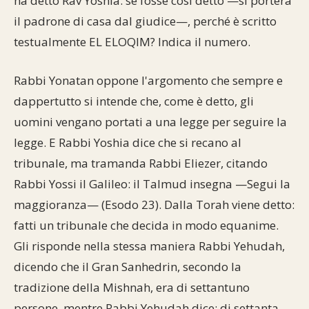
ha detto Rav Yoshia: se fosse così detto —si porterà
il padrone di casa dal giudice—, perché è scritto
testualmente EL ELOQIM? Indica il numero.
Rabbi Yonatan oppone l'argomento che sempre e
dappertutto si intende che, come è detto, gli
uomini vengano portati a una legge per seguire la
legge. E Rabbi Yoshia dice che si recano al
tribunale, ma tramanda Rabbi Eliezer, citando
Rabbi Yossi il Galileo: il Talmud insegna —Segui la
maggioranza— (Esodo 23). Dalla Torah viene detto:
fatti un tribunale che decida in modo equanime.
Gli risponde nella stessa maniera Rabbi Yehudah,
dicendo che il Gran Sanhedrin, secondo la
tradizione della Mishnah, era di settantuno
persone, mentre Rabbi Yehudah dice: di settanta.