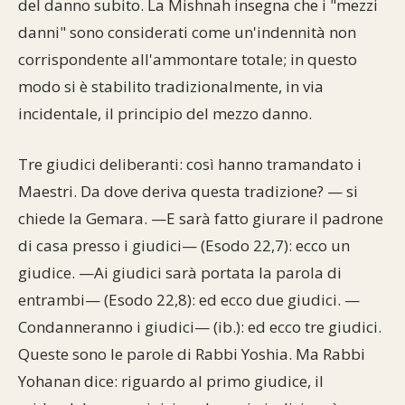
del danno subito. La Mishnah insegna che i "mezzi
Commenti alla Torah
danni" sono considerati come un'indennità non
Cultura e società
Comunità ebraiche
Documenti storici
Partecipa
F.A.Q.
corrispondente all'ammontare totale; in questo
Perle dal Talmud
Aspetti di vita ebraica
Mangiare casher
Momenti di Torah
Mappa del sito
modo si è stabilito tradizionalmente, in via
Umorismo e simpatia
incidentale, il principio del mezzo danno.
Storia millenaria
Turismo in Italia
10 comandamenti
Personaggi celebri
Parliamone
Tre giudici deliberanti: così hanno tramandato i
Maestri. Da dove deriva questa tradizione? — si
Sbirciamo Eretz Israel
it.cultura.ebraica
chiede la Gemara. —E sarà fatto giurare il padrone
di casa presso i giudici— (Esodo 22,7): ecco un
Tanach
Netiquette
giudice. —Ai giudici sarà portata la parola di
La Legge Orale
Collegamenti utili
entrambi— (Esodo 22,8): ed ecco due giudici. —
Condanneranno i giudici— (ib.): ed ecco tre giudici.
Il Talmud in italiano
Scambio di link
Queste sono le parole di Rabbi Yoshia. Ma Rabbi
Opere di Maimonide
Dal nostro archivio
Yohanan dice: riguardo al primo giudice, il