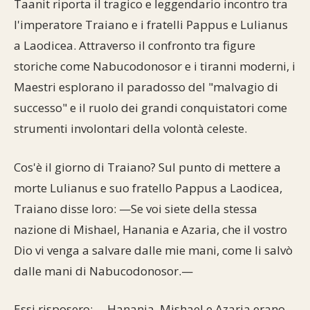
Taanit riporta il tragico e leggendario incontro tra
Commenti alla Torah
l'imperatore Traiano e i fratelli Pappus e Lulianus
Cultura e società
Comunità ebraiche
Documenti storici
Partecipa
F.A.Q.
a Laodicea. Attraverso il confronto tra figure
Perle dal Talmud
Aspetti di vita ebraica
Mangiare casher
Momenti di Torah
Mappa del sito
storiche come Nabucodonosor e i tiranni moderni, i
Umorismo e simpatia
Maestri esplorano il paradosso del "malvagio di
Storia millenaria
Turismo in Italia
successo" e il ruolo dei grandi conquistatori come
10 comandamenti
Personaggi celebri
Parliamone
strumenti involontari della volontà celeste.
Sbirciamo Eretz Israel
it.cultura.ebraica
Cos'è il giorno di Traiano? Sul punto di mettere a
morte Lulianus e suo fratello Pappus a Laodicea,
Tanach
Netiquette
Traiano disse loro: —Se voi siete della stessa
La Legge Orale
Collegamenti utili
nazione di Mishael, Hanania e Azaria, che il vostro
Dio vi venga a salvare dalle mie mani, come li salvò
Il Talmud in italiano
Scambio di link
dalle mani di Nabucodonosor.—
Opere di Maimonide
Dal nostro archivio
Essi risposero: —Hanania, Mishael e Azaria erano