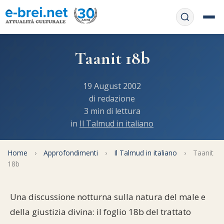
Home
Taanit 18b
Contattaci
Chi siamo
19 August 2002
APP web
di redazione
Le feste
3 min di lettura
Informativa Privacy
in
Il Talmud in italiano
Libri di preghiera
e-book
Regole di Halachà
Orari di Shabbat
Home
Servizi on-
›
Approfondimenti
›
Il Talmud in italiano
›
Taanit
18b
line
Pubblicazioni
Calendario ebraico
Feste e ricorrenze
Spunti
La tradizione orale
Una discussione notturna sulla natura del male e
Convertitore di date
della giustizia divina: il foglio 18b del trattato
Cucina tipica
Approfondimenti
Filosofia e Pensiero
Vendita del chametz