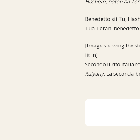
Hashem, noten ha-Tor
Benedetto sii Tu, Hashe
Tua Torah: benedetto 
[Image showing the str
fit in]
Secondo il rito italian
italyany
. La seconda b