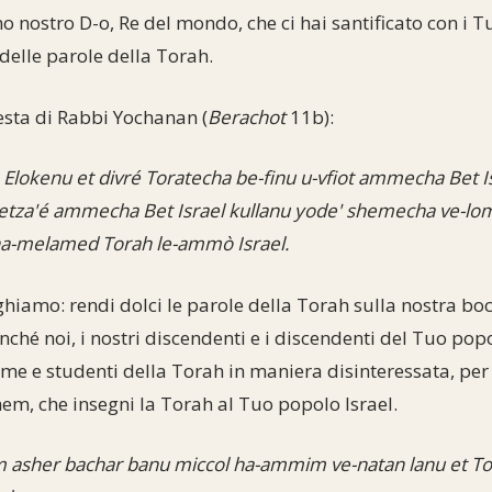
o nostro D-o, Re del mondo, che ci hai santificato con i Tu
delle parole della Torah.
esta di Rabbi Yochanan (
Berachot
11b):
Elokenu et divré Toratecha be-finu u-vfiot ammecha Bet I
e'etza'é ammecha Bet Israel kullanu yode' shemecha ve-lo
a-melamed Torah le-ammò Israel.
ghiamo: rendi dolci le parole della Torah sulla nostra boc
nché noi, i nostri discendenti e i discendenti del Tuo popo
me e studenti della Torah in maniera disinteressata, per 
em, che insegni la Torah al Tuo popolo Israel.
 asher bachar banu miccol ha-ammim ve-natan lanu et Tor