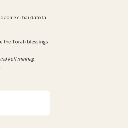
opoli e ci hai dato la
e the Torah blessings
anà kefì minhag
.