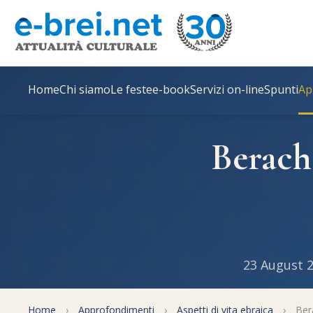
Home
Chi siamo
Le feste
e-book
Servizi on-line
Spunti
Ap
Beracho
23 August 
Home
›
Approfondimenti
›
Aspetti di vita ebraica
›
Bera