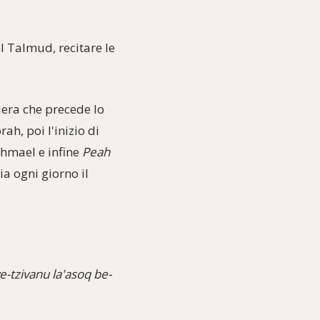
l Talmud, recitare le
iera che precede lo
h, poi l'inizio di
Ishmael e infine
Peah
ia ogni giorno il
tzivanu la'asoq be-