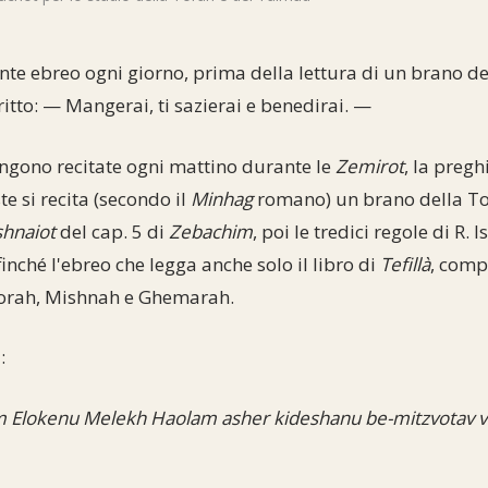
nte ebreo ogni giorno, prima della lettura di un brano de
itto: — Mangerai, ti sazierai e benedirai. —
ngono recitate ogni mattino durante le
Zemirot
, la pregh
te si recita (secondo il
Minhag
romano) un brano della Tora
shnaiot
del cap. 5 di
Zebachim
, poi le tredici regole di R. 
inché l'ebreo che legga anche solo il libro di
Tefillà
, comp
Torah, Mishnah e Ghemarah.
:
 Elokenu Melekh Haolam asher kideshanu be-mitzvotav ve-