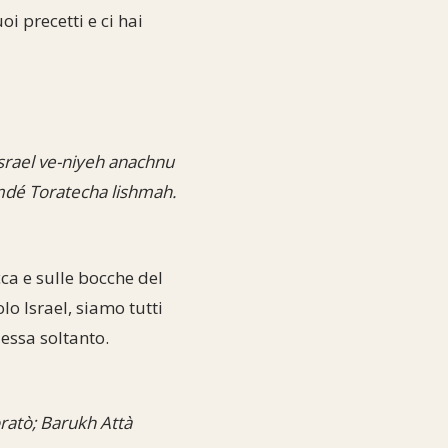
oi precetti e ci hai
srael ve-niyeh anachnu
mdé Toratecha lishmah.
ca e sulle bocche del
lo Israel, siamo tutti
essa soltanto.
atò; Barukh Attà