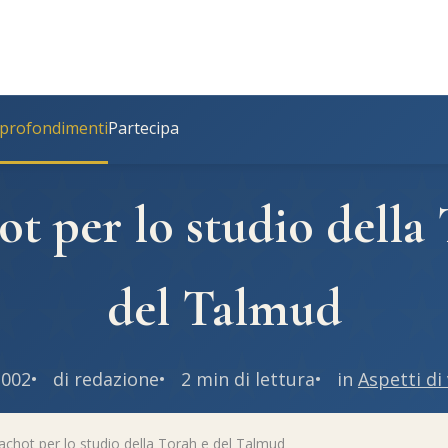
profondimenti
Partecipa
t per lo studio della
del Talmud
2002
di redazione
2 min di lettura
in
Aspetti di
chot per lo studio della Torah e del Talmud