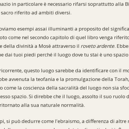
pazio in particolare è necessario rifarsi soprattutto alla B
i sacro riferito ad ambiti diversi.
roviamo esempi assai illuminanti a proposito del significa
noto come nel secondo capitolo di quel libro venga riferit
ne della divinità a Mosè attraverso il
roveto ardente
. Ebbe
pe dai tuoi piedi perché il luogo dove tu stai è uno spazi
ricorrente, questo luogo sarebbe da identificare con il mo
be avvenuta la teofania e la promulgazione della Torah,
o come la coscienza della sacralità del luogo non sia sfoc
sso spazio. Si direbbe che il luogo, assolto il suo ruolo d
 ritornato alla sua naturale normalità.
pi, si può dedurre come l'ebraismo, a differenza di altre r