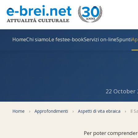
Home
Chi siamo
Le feste
e-book
Servizi on-line
Spunti
Ap
22 October 
Home
›
Approfondimenti
›
Aspetti di vita ebraica
›
Il S
Per poter comprendere