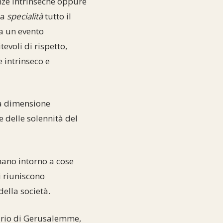
enze intrinseche oppure
ta
specialità
tutto il
a un evento
tevoli di rispetto,
 intrinseco e
la dimensione
e delle solennità del
nano intorno a cose
si riuniscono
della società.
uario di Gerusalemme,