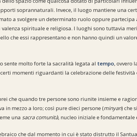
à dello spazio come qualcosa dotato di particolari influ
pporti soprannaturali. Invece, il luogo mantiene una cer
mato a svolgere un determinato ruolo oppure partecipa 
 valenza spirituale e religiosa. I luoghi sono tuttavia meri
ello che essi rappresentano e non hanno quindi un valore
o sente molto forte la sacralità legata al
tempo
, ovvero 
certi momenti riguardanti la celebrazione delle festività 
brei che quando tre persone sono riunite insieme e ragio
rova in mezzo a loro; così pure dieci persone (
minyan
) che 
sieme una
sacra comunità
, nucleo iniziale e fondamentale 
braico che dal momento in cui è stato distrutto il Sant