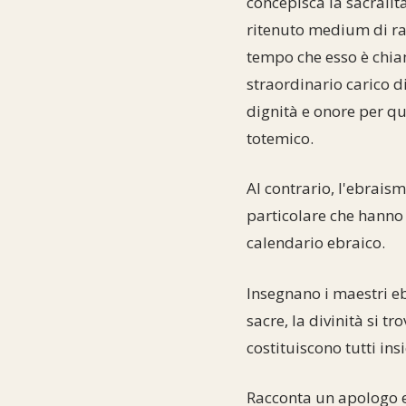
concepisca la sacralit
ritenuto medium di ra
tempo che esso è chia
straordinario carico di
dignità e onore per qu
totemico.
Al contrario, l'ebraism
particolare che hanno 
calendario ebraico.
Insegnano i maestri e
sacre, la divinità si t
costituiscono tutti in
Racconta un apologo e