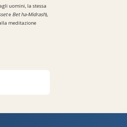
agli uomini, la stessa
sset
e
Bet ha-Midrash
),
 alla meditazione