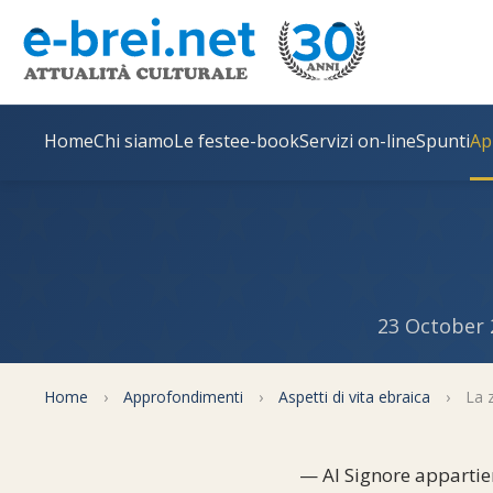
Home
Chi siamo
Le feste
e-book
Servizi on-line
Spunti
Ap
23 October 
Home
›
Approfondimenti
›
Aspetti di vita ebraica
›
La z
— Al Signore appartiene