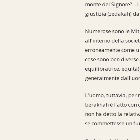
monte del Signore?... 
giustizia (zedakah) da
Numerose sono le Mitz
all'interno della socie
erroneamente come un 
cose sono ben diverse.
equilibratrice, equità)
generalmente dall'uom
L'uomo, tuttavia, per 
berakhah è l'atto con 
non ha detto la relat
se commettesse un fu