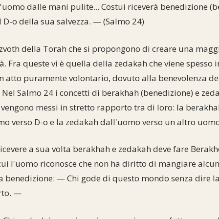
L'uomo dalle mani pulite... Costui riceverà benedizione (b
l D-o della sua salvezza. — (Salmo 24)
voth della Torah che si propongono di creare una maggi
tà. Fra queste vi è quella della zedakah che viene spesso 
atto puramente volontario, dovuto alla benevolenza del 
 Nel Salmo 24 i concetti di berakhah (benedizione) e zeda
 vengono messi in stretto rapporto tra di loro: la berakhah
o verso D-o e la zedakah dall'uomo verso un altro uomo
ricevere a sua volta berakhah e zedakah deve fare Berakho
cui l'uomo riconosce che non ha diritto di mangiare alcu
iva benedizione: — Chi gode di questo mondo senza dire l
rto. —