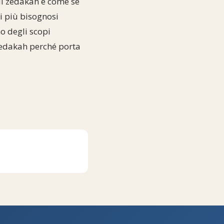
 di zedakah è come se
i più bisognosi
no degli scopi
 zedakah perché porta