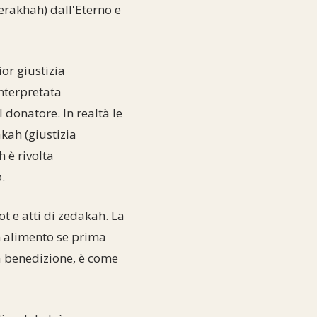
erakhah) dall'Eterno e
or giustizia
interpretata
donatore. In realtà le
kah (giustizia
 è rivolta
.
t e atti di zedakah. La
n alimento se prima
a benedizione, è come