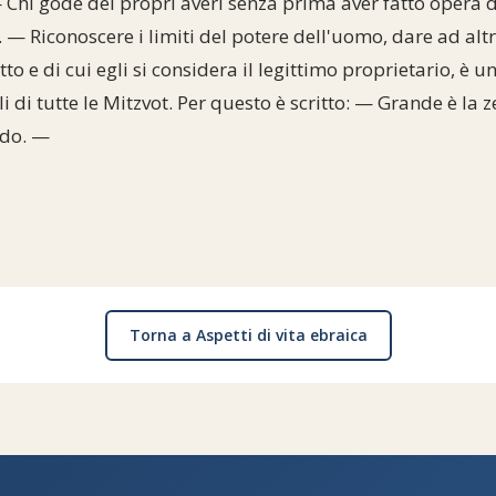
— Chi gode dei propri averi senza prima aver fatto opera
— Riconoscere i limiti del potere dell'uomo, dare ad altr
o e di cui egli si considera il legittimo proprietario, è u
 di tutte le Mitzvot. Per questo è scritto: — Grande è la
ndo. —
Torna a Aspetti di vita ebraica