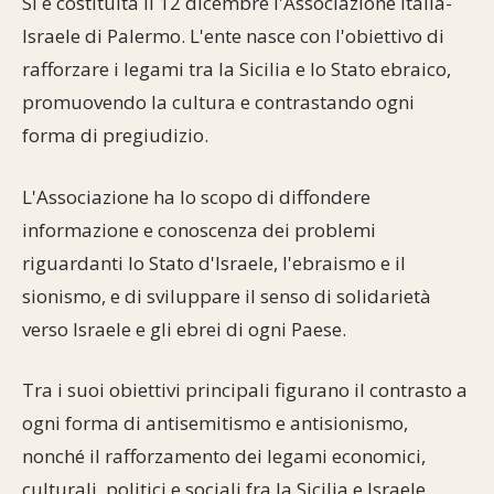
Si è costituita il 12 dicembre l'Associazione Italia-
Commenti alla Torah
Israele di Palermo. L'ente nasce con l'obiettivo di
Cultura e società
Comunità ebraiche
Documenti storici
Partecipa
F.A.Q.
rafforzare i legami tra la Sicilia e lo Stato ebraico,
Perle dal Talmud
Aspetti di vita ebraica
Mangiare casher
Momenti di Torah
Mappa del sito
promuovendo la cultura e contrastando ogni
Umorismo e simpatia
forma di pregiudizio.
Storia millenaria
Turismo in Italia
10 comandamenti
L'Associazione ha lo scopo di diffondere
Personaggi celebri
Parliamone
informazione e conoscenza dei problemi
Sbirciamo Eretz Israel
it.cultura.ebraica
riguardanti lo Stato d'Israele, l'ebraismo e il
sionismo, e di sviluppare il senso di solidarietà
Tanach
Netiquette
verso Israele e gli ebrei di ogni Paese.
La Legge Orale
Collegamenti utili
Tra i suoi obiettivi principali figurano il contrasto a
Il Talmud in italiano
Scambio di link
ogni forma di antisemitismo e antisionismo,
nonché il rafforzamento dei legami economici,
Opere di Maimonide
Dal nostro archivio
culturali, politici e sociali fra la Sicilia e Israele.