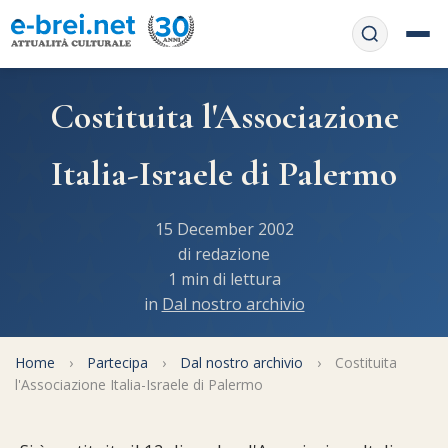
Home
Costituita l'Associazione
Contattaci
Chi siamo
Italia-Israele di Palermo
APP web
Le feste
15 December 2002
Informativa Privacy
Libri di preghiera
e-book
di redazione
1 min di lettura
Regole di Halachà
in
Dal nostro archivio
Orari di Shabbat
Servizi on-
line
Pubblicazioni
Calendario ebraico
Home
›
Partecipa
›
Dal nostro archivio
›
Costituita
Feste e ricorrenze
Spunti
l'Associazione Italia-Israele di Palermo
La tradizione orale
Convertitore di date
Cucina tipica
Approfondimenti
Filosofia e Pensiero
Vendita del chametz