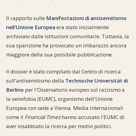
Commenti alla Torah
Cultura e società
Comunità ebraiche
Documenti storici
Partecipa
F.A.Q.
Il rapporto sulle
Manifestazioni di antisemitismo
Perle dal Talmud
Aspetti di vita ebraica
Mangiare casher
Momenti di Torah
nell'Unione Europea
era stato inizialmente
Mappa del sito
archiviato dalle istituzioni comunitarie. Tuttavia, la
Umorismo e simpatia
Storia millenaria
Turismo in Italia
sua sparizione ha provocato un imbarazzo ancora
10 comandamenti
Personaggi celebri
Parliamone
maggiore della sua possibile pubblicazione.
Sbirciamo Eretz Israel
it.cultura.ebraica
Il dossier è stato compilato dal Centro di ricerca
sull'antisemitismo della
Technische Universität di
Tanach
Netiquette
Berlino
per l'Osservatorio europeo sul razzismo e
La Legge Orale
Collegamenti utili
la xenofobia (EUMC), organismo dell'Unione
Europea con sede a Vienna. Media internazionali
Il Talmud in italiano
Scambio di link
come il
Financial Times
hanno accusato l'EUMC di
Opere di Maimonide
Dal nostro archivio
aver insabbiato la ricerca per motivi politici.