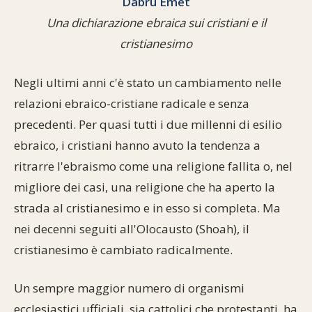
Dabru Emet
Commenti alla Torah
Una dichiarazione ebraica sui cristiani e il
Cultura e società
Comunità ebraiche
Documenti storici
Partecipa
F.A.Q.
cristianesimo
Perle dal Talmud
Aspetti di vita ebraica
Mangiare casher
Momenti di Torah
Mappa del sito
Negli ultimi anni c'è stato un cambiamento nelle
Umorismo e simpatia
Storia millenaria
Turismo in Italia
relazioni ebraico-cristiane radicale e senza
10 comandamenti
precedenti. Per quasi tutti i due millenni di esilio
Personaggi celebri
Parliamone
ebraico, i cristiani hanno avuto la tendenza a
Sbirciamo Eretz Israel
it.cultura.ebraica
ritrarre l'ebraismo come una religione fallita o, nel
migliore dei casi, una religione che ha aperto la
Tanach
Netiquette
strada al cristianesimo e in esso si completa. Ma
La Legge Orale
Collegamenti utili
nei decenni seguiti all'Olocausto (Shoah), il
cristianesimo è cambiato radicalmente.
Il Talmud in italiano
Scambio di link
Un sempre maggior numero di organismi
Opere di Maimonide
Dal nostro archivio
ecclesiastici ufficiali, sia cattolici che protestanti, ha