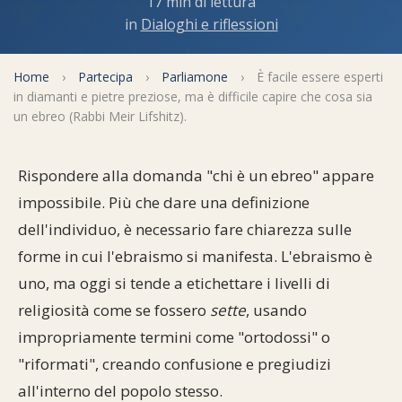
17 min di lettura
Commenti alla Torah
in
Dialoghi e riflessioni
Cultura e società
Comunità ebraiche
Documenti storici
Partecipa
F.A.Q.
Perle dal Talmud
Aspetti di vita ebraica
Mangiare casher
Momenti di Torah
Home
›
Partecipa
›
Parliamone
›
È facile essere esperti
Mappa del sito
in diamanti e pietre preziose, ma è difficile capire che cosa sia
Umorismo e simpatia
un ebreo (Rabbi Meir Lifshitz).
Storia millenaria
Turismo in Italia
10 comandamenti
Personaggi celebri
Parliamone
Rispondere alla domanda "chi è un ebreo" appare
impossibile. Più che dare una definizione
Sbirciamo Eretz Israel
it.cultura.ebraica
dell'individuo, è necessario fare chiarezza sulle
Tanach
Netiquette
forme in cui l'ebraismo si manifesta. L'ebraismo è
uno, ma oggi si tende a etichettare i livelli di
La Legge Orale
Collegamenti utili
religiosità come se fossero
sette
, usando
Il Talmud in italiano
Scambio di link
impropriamente termini come "ortodossi" o
"riformati", creando confusione e pregiudizi
Opere di Maimonide
Dal nostro archivio
all'interno del popolo stesso.