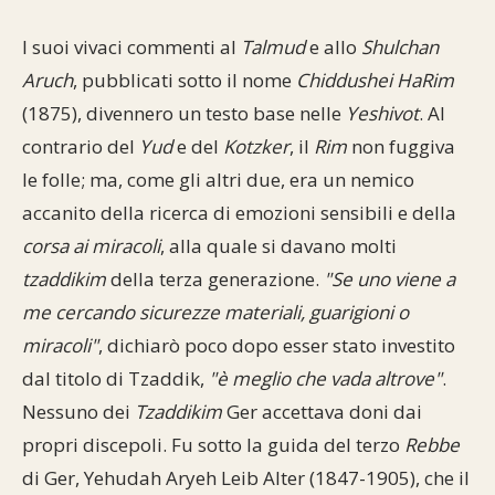
I suoi vivaci commenti al
Talmud
e allo
Shulchan
Aruch
, pubblicati sotto il nome
Chiddushei HaRim
(1875), divennero un testo base nelle
Yeshivot
. Al
contrario del
Yud
e del
Kotzker
, il
Rim
non fuggiva
le folle; ma, come gli altri due, era un nemico
accanito della ricerca di emozioni sensibili e della
corsa ai miracoli
, alla quale si davano molti
tzaddikim
della terza generazione.
"Se uno viene a
me cercando sicurezze materiali, guarigioni o
miracoli"
, dichiarò poco dopo esser stato investito
dal titolo di Tzaddik,
"è meglio che vada altrove"
.
Nessuno dei
Tzaddikim
Ger accettava doni dai
propri discepoli. Fu sotto la guida del terzo
Rebbe
di Ger, Yehudah Aryeh Leib Alter (1847-1905), che il