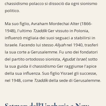
chassidismo polacco si dissociò da ogni sionismo
politico.
Ma suo figlio, Avraham Mordechai Alter (1866-
1948), l'ultimo
Tzaddik
Ger vissuto in Polonia,
influenzò migliaia dei suoi seguaci a stabilirsi in
Israele. Facendo lui stesso
Aliyah
nel 1940, trasferì
la sua corte a Gerusalemme. Fu uno dei fondatori
del partito ortodosso sionista,
Agudat Israel
; sotto
la sua guida il chassidismo Ger raggiunse l'apice
della sua influenza. Suo figlio Yisrael gli successe,
nel 1948, come
Tzaddik
della sede di Gerusalemme.
Satmar: dall'Ungheria a New