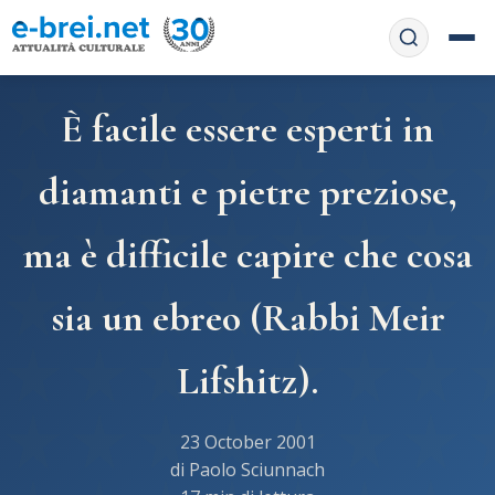
Home
È facile essere esperti in
Contattaci
Chi siamo
diamanti e pietre preziose,
APP web
Le feste
ma è difficile capire che cosa
Informativa Privacy
Libri di preghiera
e-book
sia un ebreo (Rabbi Meir
Regole di Halachà
Orari di Shabbat
Servizi on-
line
Lifshitz).
Pubblicazioni
Calendario ebraico
Feste e ricorrenze
Spunti
La tradizione orale
Convertitore di date
23 October 2001
di Paolo Sciunnach
Cucina tipica
Approfondimenti
Filosofia e Pensiero
Vendita del chametz