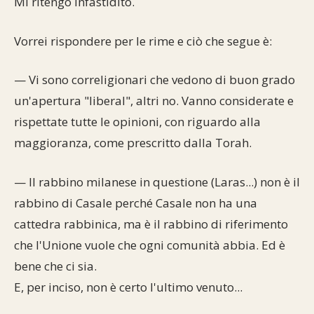
Mi ritengo infastidito.
Commenti alla Torah
Cultura e società
Comunità ebraiche
Documenti storici
Partecipa
F.A.Q.
Vorrei rispondere per le rime e ciò che segue è:
Perle dal Talmud
Aspetti di vita ebraica
Mangiare casher
Momenti di Torah
Mappa del sito
— Vi sono correligionari che vedono di buon grado
Umorismo e simpatia
Storia millenaria
Turismo in Italia
un'apertura "liberal", altri no. Vanno considerate e
10 comandamenti
rispettate tutte le opinioni, con riguardo alla
Personaggi celebri
Parliamone
maggioranza, come prescritto dalla Torah.
Sbirciamo Eretz Israel
it.cultura.ebraica
— Il rabbino milanese in questione (Laras...) non è il
Tanach
Netiquette
rabbino di Casale perché Casale non ha una
cattedra rabbinica, ma è il rabbino di riferimento
La Legge Orale
Collegamenti utili
che l'Unione vuole che ogni comunità abbia. Ed è
Il Talmud in italiano
Scambio di link
bene che ci sia.
E, per inciso, non è certo l'ultimo venuto...
Opere di Maimonide
Dal nostro archivio