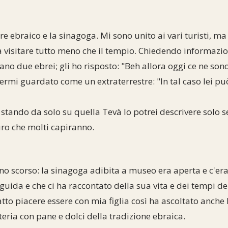
re ebraico e la sinagoga. Mi sono unito ai vari turisti, ma
a visitare tutto meno che il tempio. Chiedendo informazi
ano due ebrei; gli ho risposto: "Beh allora oggi ce ne sono 
vermi guardato come un extraterrestre: "In tal caso lei pu
stando da solo su quella Tevà lo potrei descrivere solo s
uro che molti capiranno.
nno scorso: la sinagoga adibita a museo era aperta e c'er
uida e che ci ha raccontato della sua vita e dei tempi dell
tto piacere essere con mia figlia così ha ascoltato anche le
eria con pane e dolci della tradizione ebraica.