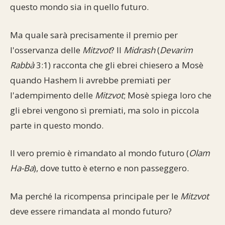
questo mondo sia in quello futuro.
Commenti alla Torah
Cultura e società
Comunità ebraiche
Documenti storici
Partecipa
F.A.Q.
Ma quale sarà precisamente il premio per
Perle dal Talmud
Aspetti di vita ebraica
Mangiare casher
Momenti di Torah
Mappa del sito
l'osservanza delle
Mitzvot
? Il
Midrash
(
Devarim
Umorismo e simpatia
Rabbà
3:1) racconta che gli ebrei chiesero a Mosè
Storia millenaria
Turismo in Italia
quando Hashem li avrebbe premiati per
10 comandamenti
Personaggi celebri
Parliamone
l'adempimento delle
Mitzvot
; Mosè spiega loro che
gli ebrei vengono sì premiati, ma solo in piccola
Sbirciamo Eretz Israel
it.cultura.ebraica
parte in questo mondo.
Tanach
Netiquette
Il vero premio è rimandato al mondo futuro (
Olam
La Legge Orale
Collegamenti utili
Ha-Ba
), dove tutto è eterno e non passeggero.
Il Talmud in italiano
Scambio di link
Ma perché la ricompensa principale per le
Mitzvot
Opere di Maimonide
Dal nostro archivio
deve essere rimandata al mondo futuro?