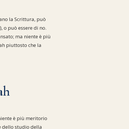
ano la Scrittura, può
), o può essere di no.
ensato; ma niente è più
ah piuttosto che la
ah
iente è più meritorio
 dello studio della