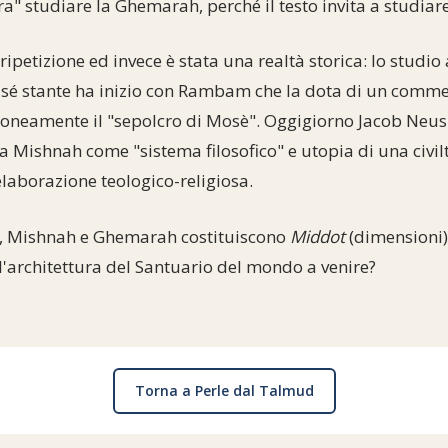
" studiare la Ghemarah, perché il testo invita a studiar
petizione ed invece è stata una realtà storica: lo studi
sé stante ha inizio con Rambam che la dota di un commen
erroneamente il "sepolcro di Mosè". Oggigiorno Jacob Neu
la Mishnah come "sistema filosofico" e utopia di una civil
laborazione teologico-religiosa.
, Mishnah e Ghemarah costituiscono
Middot
(dimensioni)
l'architettura del Santuario del mondo a venire?
Torna a Perle dal Talmud