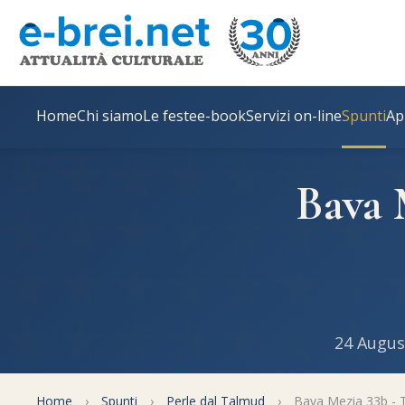
Home
Chi siamo
Le feste
e-book
Servizi on-line
Spunti
Ap
Bava 
24 Augus
Home
›
Spunti
›
Perle dal Talmud
›
Bava Mezia 33b - 