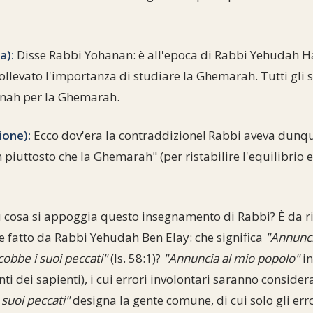
a):
Disse Rabbi Yohanan: è all'epoca di Rabbi Yehudah H
llevato l'importanza di studiare la Ghemarah. Tutti gli 
shnah per la Ghemarah.
ione):
Ecco dov'era la contraddizione! Rabbi aveva dunq
 piuttosto che la Ghemarah" (per ristabilire l'equilibrio 
 cosa si appoggia questo insegnamento di Rabbi? È da ri
fatto da Rabbi Yehudah Ben Elay: che significa
"Annunci
acobbe i suoi peccati"
(Is. 58:1)?
"Annuncia al mio popolo"
in
nti dei sapienti), i cui errori involontari saranno consider
 suoi peccati"
designa la gente comune, di cui solo gli err