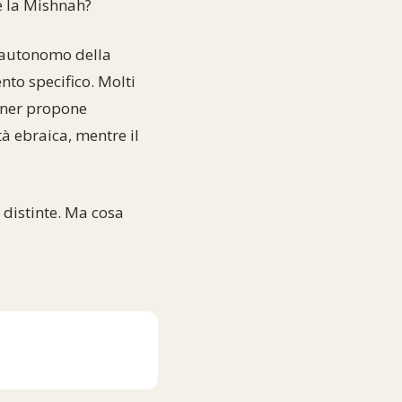
e la Mishnah?
o autonomo della
to specifico. Molti
sner propone
tà ebraica, mentre il
 distinte. Ma cosa