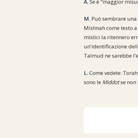
A.
Se è "maggior misura
M.
Può sembrare una ri
Mishnah come testo a 
mistici la ritennero 
un'identificazione del
Talmud ne sarebbe l'e
L.
Come vedete: Torah
sono le
Middot
se non 