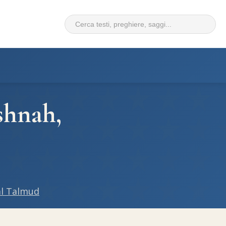
shnah,
al Talmud