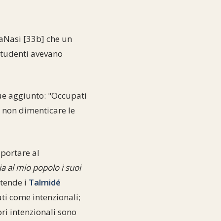
aNasi [33b] che un
studenti avevano
ue aggiunto: "Occupati
e non dimenticare le
portare al
a al mio popolo i suoi
tende i
Talmidé
ati come intenzionali;
ori intenzionali sono