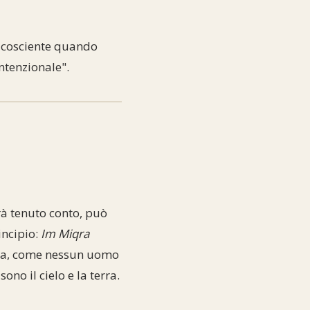
i cosciente quando
ntenzionale".
arà tenuto conto, può
incipio:
Im Miqra
tra, come nessun uomo
no il cielo e la terra.