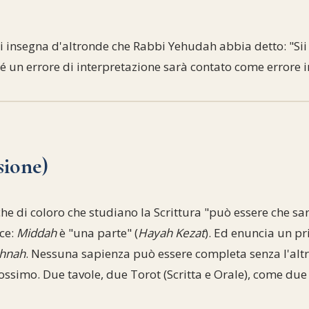
si insegna d'altronde che Rabbi Yehudah abbia detto: "Si
é un errore di interpretazione sarà contato come errore i
sione)
 che di coloro che studiano la Scrittura "può essere che s
ice:
Middah
è "una parte" (
Hayah Kezat
). Ed enuncia un pr
shnah
. Nessuna sapienza può essere completa senza l'al
ssimo. Due tavole, due Torot (Scritta e Orale), come due so