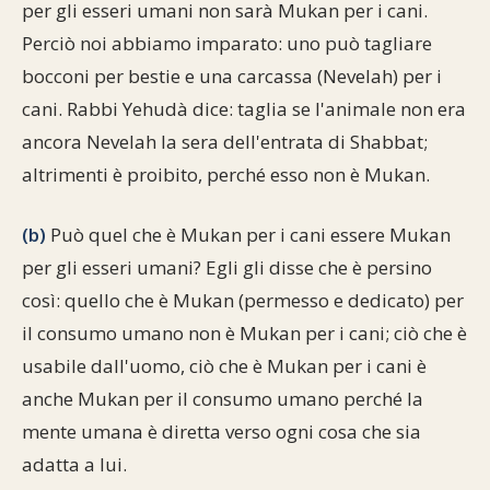
per gli esseri umani non sarà Mukan per i cani.
Commenti alla Torah
Cultura e società
Comunità ebraiche
Documenti storici
Perciò noi abbiamo imparato: uno può tagliare
Partecipa
F.A.Q.
bocconi per bestie e una carcassa (Nevelah) per i
Perle dal Talmud
Aspetti di vita ebraica
Mangiare casher
Momenti di Torah
Mappa del sito
cani. Rabbi Yehudà dice: taglia se l'animale non era
Umorismo e simpatia
ancora Nevelah la sera dell'entrata di Shabbat;
Storia millenaria
Turismo in Italia
altrimenti è proibito, perché esso non è Mukan.
10 comandamenti
Personaggi celebri
Parliamone
(b)
Può quel che è Mukan per i cani essere Mukan
Sbirciamo Eretz Israel
it.cultura.ebraica
per gli esseri umani? Egli gli disse che è persino
Tanach
Netiquette
così: quello che è Mukan (permesso e dedicato) per
il consumo umano non è Mukan per i cani; ciò che è
La Legge Orale
Collegamenti utili
usabile dall'uomo, ciò che è Mukan per i cani è
anche Mukan per il consumo umano perché la
Il Talmud in italiano
Scambio di link
mente umana è diretta verso ogni cosa che sia
Opere di Maimonide
Dal nostro archivio
adatta a lui.