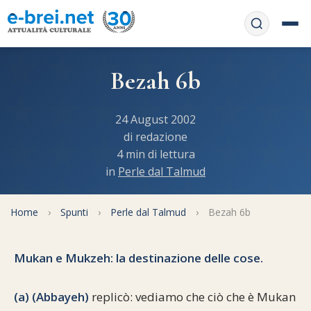
Home
Bezah 6b
Contattaci
Chi siamo
24 August 2002
APP web
di redazione
Le feste
4 min di lettura
Informativa Privacy
in
Perle dal Talmud
Libri di preghiera
e-book
Regole di Halachà
Orari di Shabbat
Home
Servizi on-
›
Spunti
›
Perle dal Talmud
›
Bezah 6b
line
Pubblicazioni
Calendario ebraico
Mukan e Mukzeh: la destinazione delle cose.
Feste e ricorrenze
Spunti
La tradizione orale
Convertitore di date
Cucina tipica
(a) (Abbayeh)
replicò: vediamo che ciò che è Mukan
Approfondimenti
Filosofia e Pensiero
Vendita del chametz