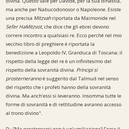
divina. Questo vale per Davide, per la sua dinastia,
ma anche per Nabucodonosor o Napoleone. Esiste
una precisa
Mitzvah
riportata da Maimonide nel
Sefer HaMitzvot
, che dice che gli ebrei devono
correre incontro a qualsiasi re. Ecco perché nel mio
vecchio libro di preghiere è riportata la
benedizione a Leopoldo IV, Granduca di Toscana; il
rispetto della legge del re è un infinitesimo del
rispetto della sovranità divina.
Principi si
prosterneranno
è suggerito dal Talmud nel senso
del rispetto che i profeti hanno della sovranità
divina. Ma anch'essi si leveranno. Insomma tutte le
forme di sovranità e di rettitudine avranno accesso
al trono divino".
D.: "Ma prosternarsi non è un'umiliazione? Forse il