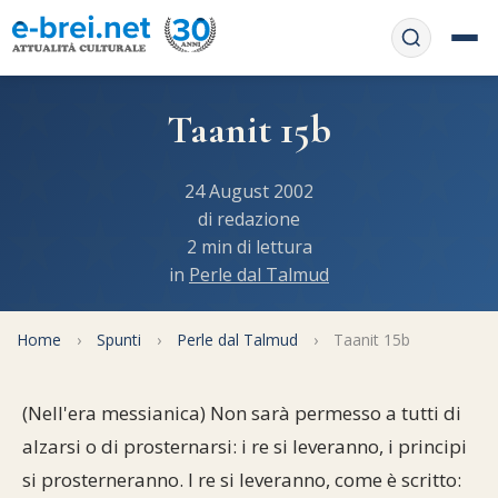
Home
Taanit 15b
Contattaci
Chi siamo
24 August 2002
APP web
di redazione
Le feste
2 min di lettura
Informativa Privacy
in
Perle dal Talmud
Libri di preghiera
e-book
Regole di Halachà
Orari di Shabbat
Home
Servizi on-
›
Spunti
›
Perle dal Talmud
›
Taanit 15b
line
Pubblicazioni
Calendario ebraico
(Nell'era messianica) Non sarà permesso a tutti di
Feste e ricorrenze
Spunti
La tradizione orale
Convertitore di date
alzarsi o di prosternarsi: i re si leveranno, i principi
Cucina tipica
si prosterneranno. I re si leveranno, come è scritto:
Approfondimenti
Filosofia e Pensiero
Vendita del chametz