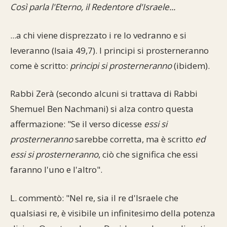
Così parla l'Eterno, il Redentore d'Israele...
Commenti alla Torah
Cultura e società
Comunità ebraiche
Documenti storici
Partecipa
F.A.Q.
...a chi viene disprezzato i re lo vedranno e si
Perle dal Talmud
Aspetti di vita ebraica
Mangiare casher
Momenti di Torah
Mappa del sito
leveranno (Isaia 49,7). I principi si prosterneranno
Umorismo e simpatia
come è scritto:
principi si prosterneranno
(ibidem).
Storia millenaria
Turismo in Italia
10 comandamenti
Personaggi celebri
Parliamone
Rabbi Zerà (secondo alcuni si trattava di Rabbi
Shemuel Ben Nachmani) si alza contro questa
Sbirciamo Eretz Israel
it.cultura.ebraica
affermazione: "Se il verso dicesse
essi si
Tanach
Netiquette
prosterneranno
sarebbe corretta, ma è scritto
ed
essi si prosterneranno
, ciò che significa che essi
La Legge Orale
Collegamenti utili
faranno l'uno e l'altro".
Il Talmud in italiano
Scambio di link
L. commentò: "Nel re, sia il re d'Israele che
Opere di Maimonide
Dal nostro archivio
qualsiasi re, è visibile un infinitesimo della potenza