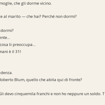
moglie, che gli dorme vicino.
e al marito — che hai? Perché non dormi?
 dormi?
nte...
cosa ti preoccupa...
ani è il 31!
adenza.
 Roberto Blum, quello che abita qui di fronte?
Gli devo cinquemila franchi e non ho neppure un soldo. T