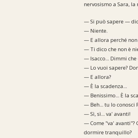
nervosismo a Sara, la 
— Si può sapere — dic
— Niente.
— E allora perché non
— Ti dico che non è nie
— Isacco... Dimmi che 
— Lo vuoi sapere? Dom
— E allora?
— È la scadenza...
— Benissimo... È la sc
— Beh... tu lo conosci
— Sì, sì... va' avanti!
— Come "va' avanti"? 
dormire tranquillo?