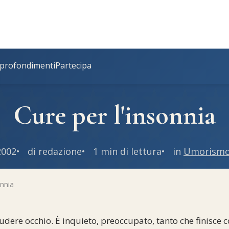
profondimenti
Partecipa
Cure per l'insonnia
2002
di redazione
1 min di lettura
in
Umorismo
onnia
iudere occhio. È inquieto, preoccupato, tanto che finisce 