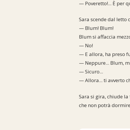
— Poveretto!... È per 
Sara scende dal letto c
— Blum! Blum!
Blum si affaccia mezzo
— No!
— E allora, ha preso f
— Neppure... Blum, m
— Sicuro...
— Allora... ti avverto 
Sara si gira, chiude la
che non potrà dormire