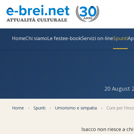
Home
Chi siamo
Le feste
e-book
Servizi on-line
Spunti
Ap
20 August 
Home
›
Spunti
›
Umorismo e simpatia
›
Cure per l'ins
Isacco non riesce a ch