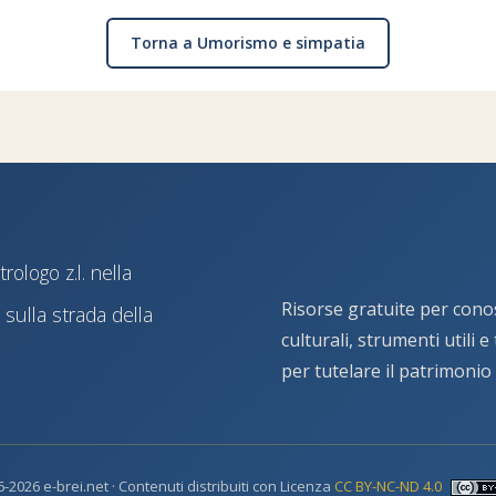
Torna a Umorismo e simpatia
ologo z.l. nella
Risorse gratuite per cono
sulla strada della
culturali, strumenti utili 
per tutelare il patrimonio
-2026 e-brei.net · Contenuti distribuiti con Licenza
CC BY-NC-ND 4.0