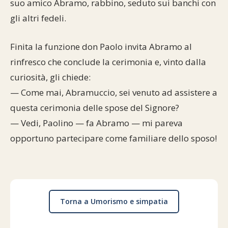
suo amico Abramo, rabbino, seduto sui banchi con
Commenti alla Torah
gli altri fedeli.
Cultura e società
Comunità ebraiche
Documenti storici
Partecipa
F.A.Q.
Perle dal Talmud
Aspetti di vita ebraica
Mangiare casher
Momenti di Torah
Finita la funzione don Paolo invita Abramo al
Mappa del sito
Umorismo e simpatia
rinfresco che conclude la cerimonia e, vinto dalla
Storia millenaria
Turismo in Italia
curiosità, gli chiede:
10 comandamenti
Personaggi celebri
Parliamone
— Come mai, Abramuccio, sei venuto ad assistere a
questa cerimonia delle spose del Signore?
Sbirciamo Eretz Israel
it.cultura.ebraica
— Vedi, Paolino — fa Abramo — mi pareva
opportuno partecipare come familiare dello sposo!
Tanach
Netiquette
La Legge Orale
Collegamenti utili
Il Talmud in italiano
Scambio di link
Torna a Umorismo e simpatia
Opere di Maimonide
Dal nostro archivio