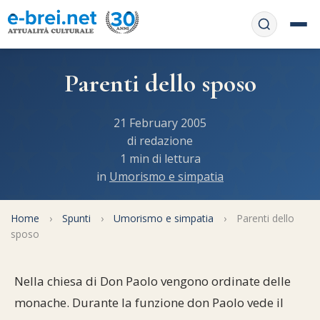
Home
Parenti dello sposo
Contattaci
Chi siamo
21 February 2005
APP web
di redazione
Le feste
1 min di lettura
Informativa Privacy
in
Umorismo e simpatia
Libri di preghiera
e-book
Regole di Halachà
Orari di Shabbat
Home
Servizi on-
›
Spunti
›
Umorismo e simpatia
›
Parenti dello
sposo
line
Pubblicazioni
Calendario ebraico
Feste e ricorrenze
Spunti
La tradizione orale
Nella chiesa di Don Paolo vengono ordinate delle
Convertitore di date
monache. Durante la funzione don Paolo vede il
Cucina tipica
Approfondimenti
Filosofia e Pensiero
Vendita del chametz