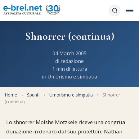
Home
Shnorrer (continua)
Contattaci
Chi siamo
04 March 2005
APP web
di redazione
Le feste
1 min di lettura
Informativa Privacy
in
Umorismo e simpatia
Libri di preghiera
e-book
Regole di Halachà
Orari di Shabbat
Home
Servizi on-
›
Spunti
›
Umorismo e simpatia
›
Shnorrer
(continua)
line
Pubblicazioni
Calendario ebraico
Feste e ricorrenze
Spunti
La tradizione orale
Lo shnorrer Moishe Motzkele riceve una congrua
Convertitore di date
donazione in denaro dal suo protettore Nathan
Cucina tipica
Approfondimenti
Filosofia e Pensiero
Vendita del chametz