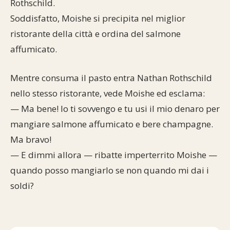
Rothschild.
Commenti alla Torah
Soddisfatto, Moishe si precipita nel miglior
Cultura e società
Comunità ebraiche
Documenti storici
Partecipa
F.A.Q.
ristorante della città e ordina del salmone
Perle dal Talmud
Aspetti di vita ebraica
Mangiare casher
Momenti di Torah
Mappa del sito
affumicato.
Umorismo e simpatia
Storia millenaria
Turismo in Italia
Mentre consuma il pasto entra Nathan Rothschild
10 comandamenti
Personaggi celebri
Parliamone
nello stesso ristorante, vede Moishe ed esclama:
— Ma bene! Io ti sovvengo e tu usi il mio denaro per
Sbirciamo Eretz Israel
it.cultura.ebraica
mangiare salmone affumicato e bere champagne.
Ma bravo!
Tanach
Netiquette
— E dimmi allora — ribatte imperterrito Moishe —
La Legge Orale
Collegamenti utili
quando posso mangiarlo se non quando mi dai i
soldi?
Il Talmud in italiano
Scambio di link
Opere di Maimonide
Dal nostro archivio