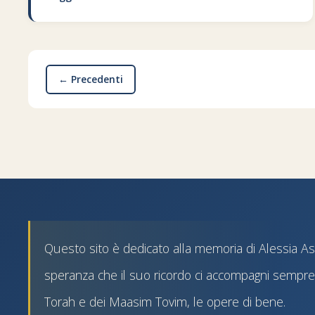
← Precedenti
Questo sito è dedicato alla memoria di Alessia Astr
speranza che il suo ricordo ci accompagni sempre 
Torah e dei Maasim Tovim, le opere di bene.