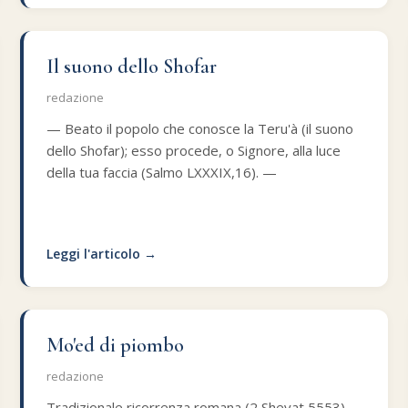
Il suono dello Shofar
redazione
— Beato il popolo che conosce la Teru'à (il suono
dello Shofar); esso procede, o Signore, alla luce
della tua faccia (Salmo LXXXIX,16). —
Leggi l'articolo →
Mo'ed di piombo
redazione
Tradizionale ricorrenza romana (2 Shevat 5553).