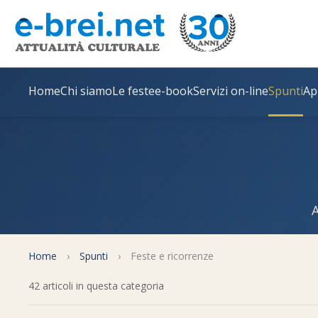
Home
Chi siamo
Le feste
e-book
Servizi on-line
Spunti
Ap
A
Home
›
Spunti
›
Feste e ricorrenze
42 articoli in questa categoria