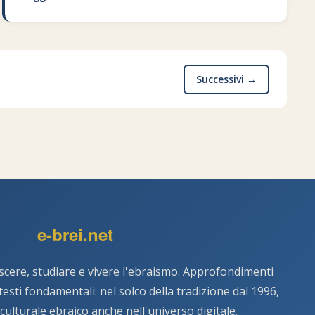
Successivi →
e-brei.net
scere, studiare e vivere l'ebraismo. Approfondimenti
e testi fondamentali: nel solco della tradizione dal 1996,
 culturale ebraico anche nell'universo digitale.