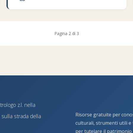
Pagina 2 di 3
ologo z.l. nella
Risorse gratuite per cono
sulla strada della
culturali, strumenti utili 
per tutelare il patrimonio