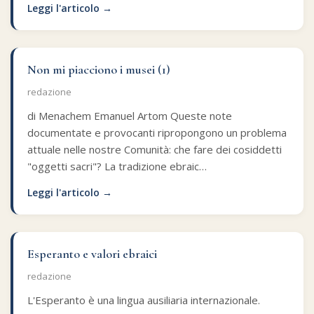
Leggi l'articolo →
Commenti alla Torah
Cultura e società
Comunità ebraiche
Documenti storici
Partecipa
F.A.Q.
Perle dal Talmud
Aspetti di vita ebraica
Mangiare casher
Momenti di Torah
Mappa del sito
Non mi piacciono i musei (1)
Umorismo e simpatia
Storia millenaria
Turismo in Italia
redazione
di Menachem Emanuel Artom Queste note
10 comandamenti
Personaggi celebri
Parliamone
documentate e provocanti ripropongono un problema
attuale nelle nostre Comunità: che fare dei cosiddetti
Sbirciamo Eretz Israel
it.cultura.ebraica
"oggetti sacri"? La tradizione ebraic…
Tanach
Netiquette
Leggi l'articolo →
La Legge Orale
Collegamenti utili
Esperanto e valori ebraici
Il Talmud in italiano
Scambio di link
redazione
Opere di Maimonide
Dal nostro archivio
L'Esperanto è una lingua ausiliaria internazionale.