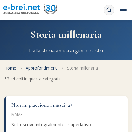
Home
Storia millenaria
Contattaci
Chi siamo
Dalla storia antica ai giorni nostri
APP web
Le feste
Home
›
Approfondimenti
›
Storia millenaria
Informativa Privacy
Libri di preghiera
e-book
52 articoli in questa categoria
Regole di Halachà
Orari di Shabbat
Servizi on-
line
Pubblicazioni
Calendario ebraico
Non mi piacciono i musei (2)
Feste e ricorrenze
Spunti
MMAX
La tradizione orale
Convertitore di date
Sottoscrivo integralmente... superlativo.
Cucina tipica
Approfondimenti
Filosofia e Pensiero
Vendita del chametz